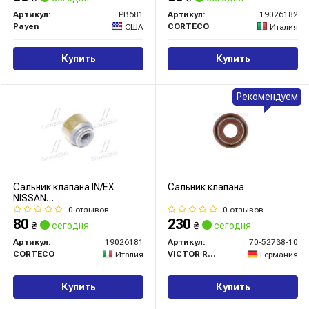
(вир-во Corteco)
Артикул:
PB681
Артикул:
19026182
Payen
CORTECO
США
Италия
Купить
Купить
Рекомендуем
Сальник клапана IN/EX
Сальник клапана
NISSAN
RD28/RD28T/ZD30DDTI/VG30E
0 отзывов
0 отзывов
(вир-во Corteco)
80
230
₴
сегодня
₴
сегодня
Артикул:
19026181
Артикул:
70-52738-10
CORTECO
VICTOR REINZ
Италия
Германия
Купить
Купить