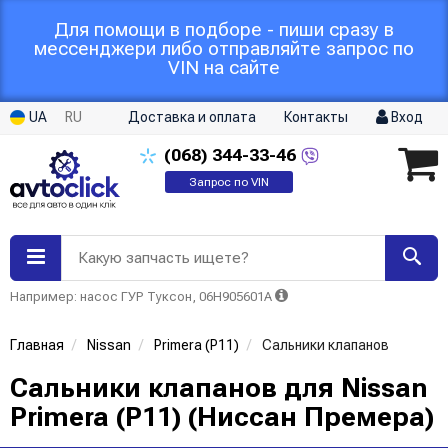
Для помощи в подборе - пиши сразу в
мессенджери либо отправляйте запрос по
VIN на сайте
UA
RU
Доставка и оплата
Контакты
Вход
(068)
344-33-46
Запрос по VIN
Какую запчасть ищете?
Например: насос ГУР Туксон, 06H905601A
Главная
Nissan
Primera (P11)
Сальники клапанов
Сальники клапанов для Nissan
Primera (P11) (Ниссан Премера)