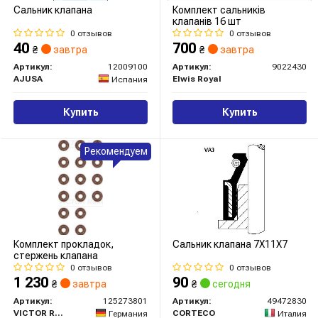
Сальник клапана
Комплект сальників
клапанів 16 шт
0 отзывов
0 отзывов
40
700
₴
завтра
₴
завтра
Артикул:
12009100
Артикул:
9022430
AJUSA
Elwis Royal
Испания
Купить
Купить
Рекомендуем
Комплект прокладок,
Сальник клапана 7X11X7
стержень клапана
0 отзывов
0 отзывов
1 230
90
₴
завтра
₴
сегодня
Артикул:
125273801
Артикул:
49472830
VICTOR REINZ
CORTECO
Германия
Италия