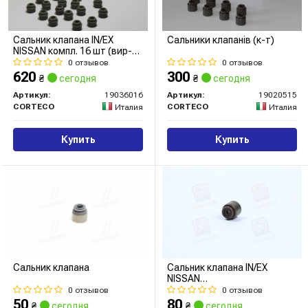
Сальник клапана IN/EX
Сальники клапанів (к-т)
NISSAN компл. 16 шт (вир-во
Corteco)
0 отзывов
0 отзывов
620
300
₴
сегодня
₴
сегодня
Артикул:
19036016
Артикул:
19020515
CORTECO
CORTECO
Италия
Италия
Купить
Купить
Сальник клапана
Сальник клапана IN/EX
NISSAN
GA14DE/GA16DE/GA16DS/MR2
0 отзывов
0 отзывов
VSB 5.50X9.50X7/11.50 FPM
50
80
₴
сегодня
₴
сегодня