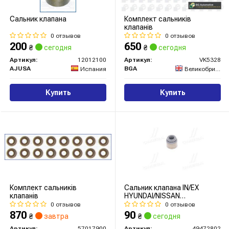
Сальник клапана
Комплект сальників
клапанів
0 отзывов
0 отзывов
200
650
₴
сегодня
₴
сегодня
Артикул:
12012100
Артикул:
VK5328
AJUSA
BGA
Испания
Великобритания
Купить
Купить
Комплект сальників
Сальник клапана IN/EX
клапанів
HYUNDAI/NISSAN
G4HC/QR25DE/YD22ETI/VQ35D
0 отзывов
0 отзывов
VSB FPM 6X10/0X7 (вир-во
870
90
₴
завтра
₴
сегодня
Corteco)
Артикул:
57017900
Артикул:
49472802