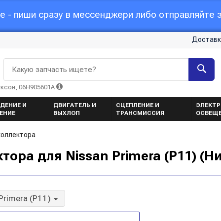
 - пиши сразу в мессенджери либо отправляйте з
Доставк
Какую запчасть ищете?
уксон, 06H905601A
ДЕНИЕ И
ДВИГАТЕЛЬ И
СЦЕПЛЕНИЕ И
ЭЛЕКТР
ЕНИЕ
ВЫХЛОП
ТРАНСМИССИЯ
ОСВЕЩ
коллектора
ора для Nissan Primera (P11) (Н
Primera (P11)