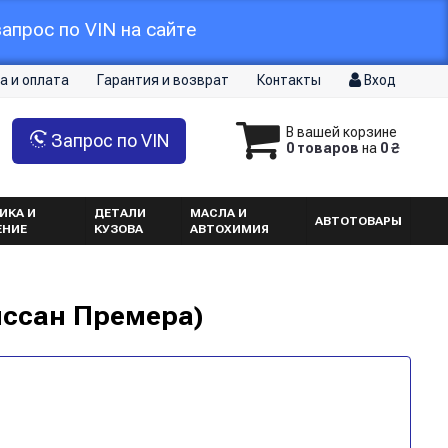
апрос по VIN на сайте
а и оплата
Гарантия и возврат
Контакты
Вход
В вашей корзине
Запрос по VIN
0 товаров
на
0 ₴
ИКА И
ДЕТАЛИ
МАСЛА И
АВТОТОВАРЫ
ЕНИЕ
КУЗОВА
АВТОХИМИЯ
иссан Премера)