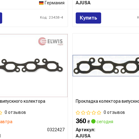
Германия
AJUSA
Купить
Код: 23438-4
випускного колектора
Прокладка колектора випускн
0 отзывов
0 отзывов
360
автра
₴
сегодня
0322427
Артикул:
l
AJUSA