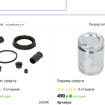
а:
Результа
по рейтингу
кт супорта
Поршень супорта
0 отзывов
0 отзывов
490
егодня
₴
сегодня
D4394
Артикул: