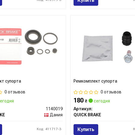
Купить
кт супорта
Ремкомплект супорта
0 отзывов
0 отзывов
180
егодня
₴
сегодня
1140019
Артикул:
KE
Дания
QUICK BRAKE
Купить
Код: 411717-3