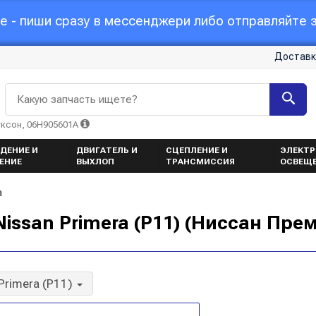
 - пиши сразу в мессенджери либо отправляйте з
Доставк
Какую запчасть ищете?
уксон, 06H905601A
ДЕНИЕ И
ДВИГАТЕЛЬ И
СЦЕПЛЕНИЕ И
ЭЛЕКТР
ЕНИЕ
ВЫХЛОП
ТРАНСМИССИЯ
ОСВЕЩ
а
ssan Primera (P11) (Ниссан Пре
Primera (P11)