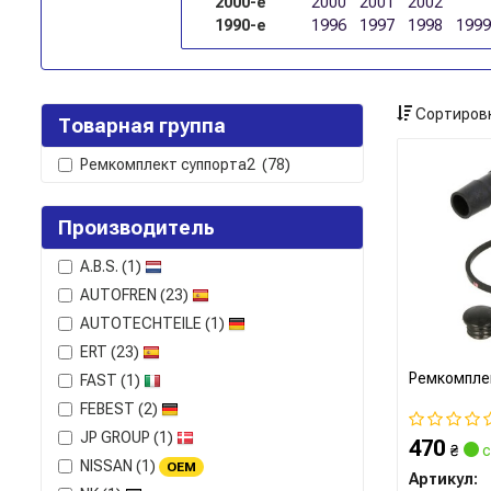
2000-е
2000
2001
2002
1990-е
1996
1997
1998
1999
Сортировк
Товарная группа
Ремкомплект суппорта2
(78)
Производитель
A.B.S.
(1)
AUTOFREN
(23)
AUTOTECHTEILE
(1)
ERT
(23)
Ремкомпле
FAST
(1)
FEBEST
(2)
JP GROUP
(1)
470
₴
с
NISSAN
(1)
OEM
Артикул: