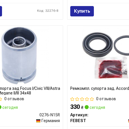
Купить
Код: 32276-8
орта зад Focus I/Civic VIII/Astra
Ремкомпл. супорта зад. Accor
Megane II/III 34x48
0 отзывов
0 отзывов
330
сегодня
₴
сегодня
0276-N15R
Артикул:
Германия
FEBEST