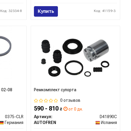
Купить
Код: 32334-8
Код: 41159-3
d 02-08
Ремкомплект супорта
0 отзывов
590 - 810
₴
от 0 дн.
0375-CLR
Артикул:
D41890C
Германия
AUTOFREN
Испания