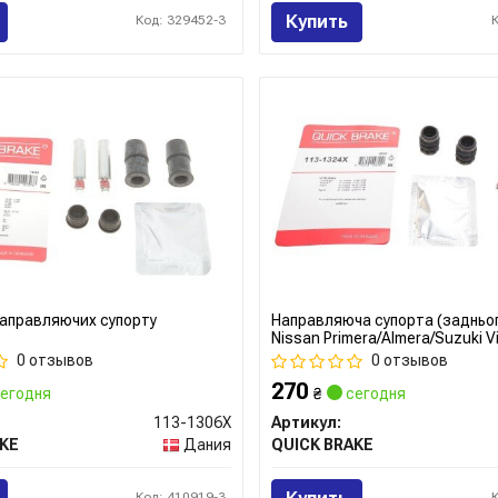
Купить
Код: 329452-3
аправляючих супорту
Направляюча супорта (задньог
Nissan Primera/Almera/Suzuki V
0 отзывов
0 отзывов
270
егодня
₴
сегодня
113-1306X
Артикул:
KE
Дания
QUICK BRAKE
Код: 410919-3