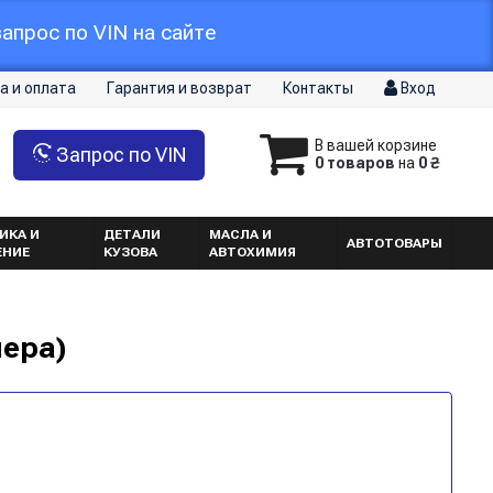
апрос по VIN на сайте
а и оплата
Гарантия и возврат
Контакты
Вход
В вашей корзине
Запрос по VIN
0 товаров
на
0 ₴
ИКА И
ДЕТАЛИ
МАСЛА И
АВТОТОВАРЫ
ЕНИЕ
КУЗОВА
АВТОХИМИЯ
мера)