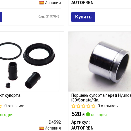
N
Испания
AUTOFREN
Купить
Код: 31978-8
кт супорта
Поршень супорта перед Hyunda
i30/Sonata/Kia
Ceed/Cerato/Magentis/Soul/Ni
0 отзывов
0 отзывов
Cube/Juke 57x50,55
520
егодня
₴
сегодня
D4592
Артикул:
N
Испания
AUTOFREN