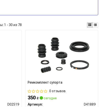
ты:
1 - 30 из 78
Ремкомплект супорта
0 отзывов
350
₴
сегодня
D02519
Артикул:
D41889