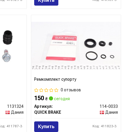
Купить
Ремкомплект супорту
0 отзывов
150
₴
сегодня
1131324
Артикул:
114-0033
Дания
QUICK BRAKE
Дания
Купить
Код: 411787-3
Код: 411823-3