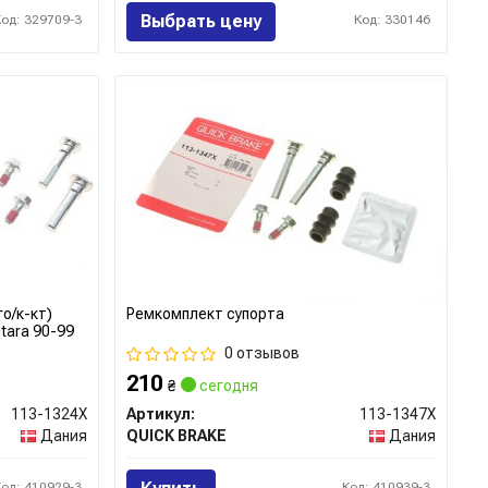
Выбрать цену
Код: 329709-3
Код: 330146
о/к-кт)
Ремкомплект супорта
itara 90-99
0 отзывов
210
₴
сегодня
113-1324X
Артикул:
113-1347X
Дания
QUICK BRAKE
Дания
Код: 410929-3
Код: 410939-3