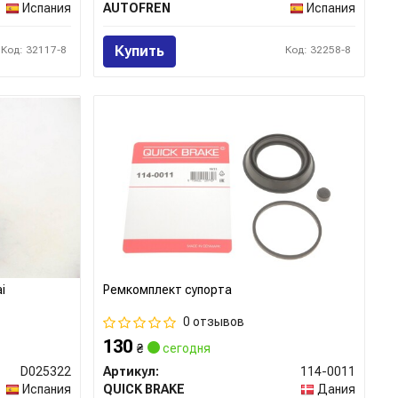
Испания
AUTOFREN
Испания
Купить
Код: 32117-8
Код: 32258-8
i
Ремкомплект супорта
ssan
0 отзывов
130
₴
сегодня
D025322
Артикул:
114-0011
Испания
QUICK BRAKE
Дания