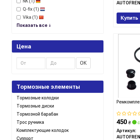
NK
(1)
AUTOFRE
Q-fix
(1)
Vika
(1)
Купить
Показать все ↓
Цена
ОК
Тормозные элементы
Тормозные колодки
Ремкомпле
Тормозные диски
Тормозной барабан
450
Трос ручника
₴
с
Комплектующие колодок
Артикул:
AUTOFRE
Суппорт