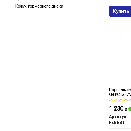
Кожух тормозного диска
Купить
Поршень суп
G/H/Clio III/
1 230
₴
Артикул:
FEBEST