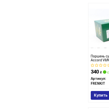
Поршень су
Accord VII/
(P10/P11/P
(P575001) F
340
₴
с
Артикул:
FRENKIT
Купить