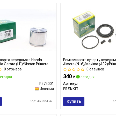
порта переднього Honda
Ремкомплект супорту переднь
Kia Cerato (LD)/Nissan Primera
Almera (N16)/Maxima (A32)/Pri
12) (57x49,8mm)(Lucas)
(P10/P11)(d=57mm)(Lucas) (257
0 отзывов
0 отзывов
renkit
340
егодня
₴
сегодня
P575001
Артикул:
Испания
FRENKIT
Купить
Код: 430564-42
К