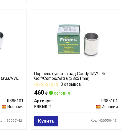
i
Поршень супорта зад Caddy III/IV/ T4/
ctavia/VW
Golf/Combo/Astra (38x51mm)
з
0 отзывов
460
₴
сегодня
K385101
Артикул:
P385101
Испания
FRENKIT
Испания
Купить
од: 430557-42
Код: 430558-42