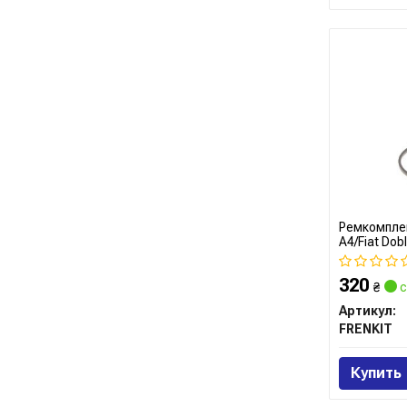
Ремкомплек
A4/Fiat Dob
Scenic III/
(257047) Fr
320
₴
с
Артикул:
FRENKIT
Купить