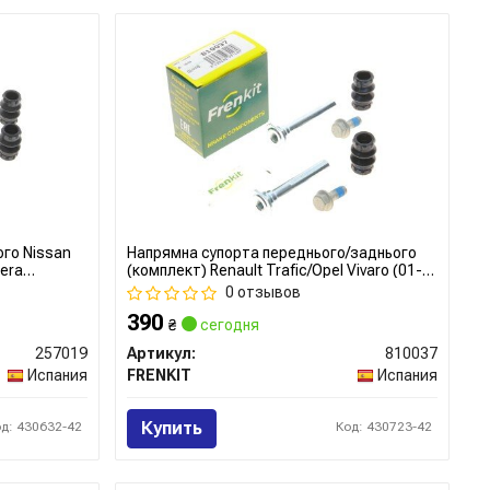
ого Nissan
Напрямна супорта переднього/заднього
mera
(комплект) Renault Trafic/Opel Vivaro (01-)
019) Frenkit
(Lucas) (810037) Frenkit
0 отзывов
390
₴
сегодня
257019
Артикул:
810037
Испания
FRENKIT
Испания
Купить
од: 430632-42
Код: 430723-42