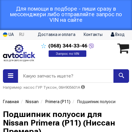
Для помощи в подборе - пиши сразу в
мессенджери либо отправляйте запрос по
VIN на сайте
UA
RU
Доставка и оплата
Контакты
Вход
(068)
344-33-46
Запрос по VIN
Какую запчасть ищете?
Например: насос ГУР Туксон, 06H905601A
Главная
Nissan
Primera (P11)
Подшипник полуоси
Подшипник полуоси для
Nissan Primera (P11) (Ниссан
Премера)