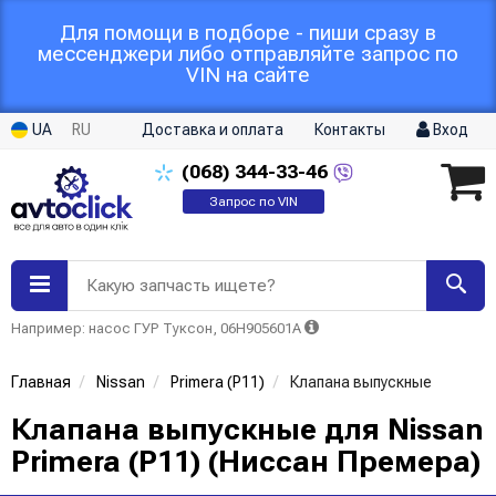
Для помощи в подборе - пиши сразу в
мессенджери либо отправляйте запрос по
VIN на сайте
UA
RU
Доставка и оплата
Контакты
Вход
(068)
344-33-46
Запрос по VIN
Какую запчасть ищете?
Например: насос ГУР Туксон, 06H905601A
Главная
Nissan
Primera (P11)
Клапана выпускные
Клапана выпускные для Nissan
Primera (P11) (Ниссан Премера)