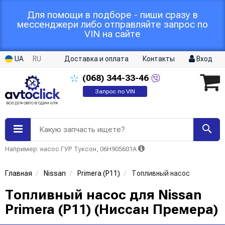
Для помощи в подборе - пиши сразу в
мессенджери либо отправляйте запрос по
VIN на сайте
UA
RU
Доставка и оплата
Контакты
Вход
(068)
344-33-46
Запрос по VIN
Какую запчасть ищете?
Например: насос ГУР Туксон, 06H905601A
Главная
Nissan
Primera (P11)
Топливный насос
Топливный насос для Nissan
Primera (P11) (Ниссан Премера)