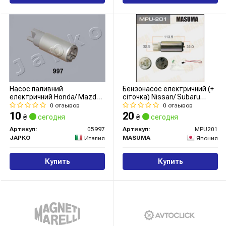
Насос паливний
Бензонасос електричний (+
електричний Honda/ Mazda/
сіточка) Nissan/ Subaru
Mitsubishi/ Subaru/ Toyota
(MPU-201) MASUMA
0 отзывов
0 отзывов
(05997) JAPKO
10
20
₴
сегодня
₴
сегодня
Артикул:
05997
Артикул:
MPU201
JAPKO
MASUMA
Италия
Япония
Купить
Купить