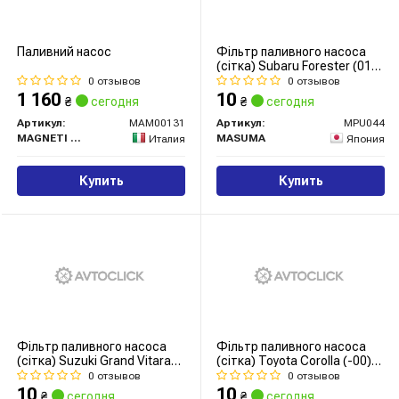
Паливний насос
Фільтр паливного насоса
(сітка) Subaru Forester (01-
07), Impreza (00-07) (MPU-
0 отзывов
0 отзывов
044) MASUMA
1 160
10
₴
сегодня
₴
сегодня
Артикул:
MAM00131
Артикул:
MPU044
MAGNETI MARELLI
MASUMA
Италия
Япония
Купить
Купить
Фільтр паливного насоса
Фільтр паливного насоса
(сітка) Suzuki Grand Vitara
(сітка) Toyota Corolla (-00)
(01-05) (MPU-022) MASUMA
(MPU-011) MASUMA
0 отзывов
0 отзывов
10
10
₴
сегодня
₴
сегодня