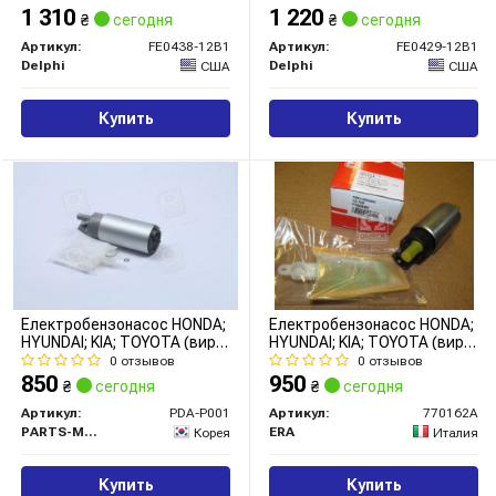
1 310
1 220
₴
сегодня
₴
сегодня
Артикул:
FE0438-12B1
Артикул:
FE0429-12B1
Delphi
Delphi
США
США
Купить
Купить
Електробензонасос HONDA;
Електробензонасос HONDA;
HYUNDAI; KIA; TOYOTA (вир-
HYUNDAI; KIA; TOYOTA (вир-
во PARTS-MALL)
во ERA)
0 отзывов
0 отзывов
850
950
₴
сегодня
₴
сегодня
Артикул:
PDA-P001
Артикул:
770162A
PARTS-MALL
ERA
Корея
Италия
Купить
Купить