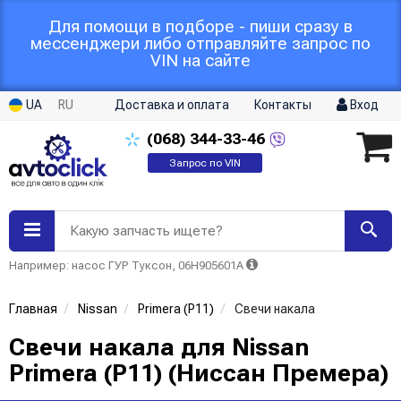
Для помощи в подборе - пиши сразу в
мессенджери либо отправляйте запрос по
VIN на сайте
UA
RU
Доставка и оплата
Контакты
Вход
(068)
344-33-46
Запрос по VIN
Какую запчасть ищете?
Например: насос ГУР Туксон, 06H905601A
Главная
Nissan
Primera (P11)
Свечи накала
Свечи накала для Nissan
Primera (P11) (Ниссан Премера)