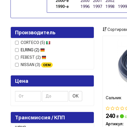
2000-е
2000
2001
2002
1990-е
1996
1997
1998
1999
Сортировк
Производитель
CORTECO
(5)
ELRING
(2)
FEBEST
(2)
NISSAN
(3)
OEM
Цена
ОК
Сальник
240
₴
с
Трансмиссия / КПП
Артикул: