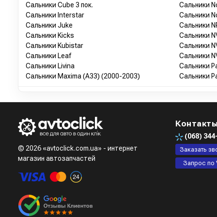
Сальники Cube 3 пок.
Сальники No
Сальники Interstar
Сальники No
Сальники Juke
Сальники N
Сальники Kicks
Сальники N
Сальники Kubistar
Сальники N
Сальники Leaf
Сальники N
Сальники Livina
Сальники Pa
Сальники Maxima (A33) (2000-2003)
Сальники Pa
Контакт
(068)
344
© 2026 «avtoclick.com.ua» - интернет
Заказать зв
магазин автозапчастей
Запрос по 