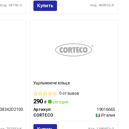
Купить
Код: 38790-3
Код: 469533-8
Ущільнююче кільце
0 отзывов
290
₴
сегодня
38342D2100
Артикул:
19016665
CORTECO
Италия
Код: 707553-8
Код: 1390972-3