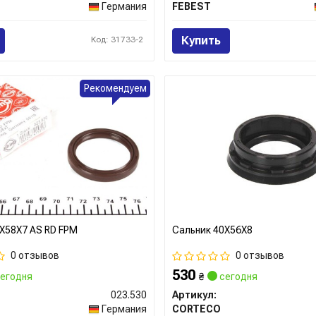
Германия
FEBEST
Купить
Код: 31733-2
Рекомендуем
X58X7 AS RD FPM
Сальник 40X56X8
0 отзывов
0 отзывов
530
егодня
₴
сегодня
023.530
Артикул:
Германия
CORTECO