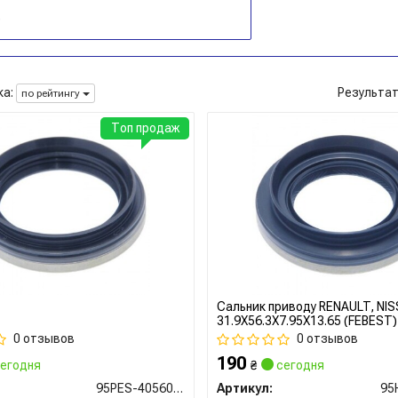
а:
Результа
по рейтингу
Топ продаж
Сальник приводу RENAULT, NISS
31.9X56.3X7.95X13.65 (FEBEST)
0 отзывов
0 отзывов
190
егодня
₴
сегодня
95PES-40560813C
Артикул: