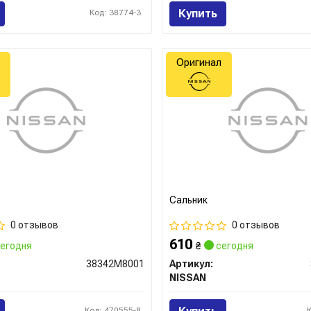
Купить
Код: 38774-3
Оригинал
Сальник
0 отзывов
0 отзывов
610
егодня
₴
сегодня
38342M8001
Артикул:
NISSAN
Код: 470555-8