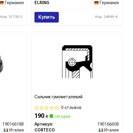
Германия
ELRING
Германия
Купить
Код: 31730-2
Код: 24890-4
Сальник гумометалевий
0 отзывов
190
₴
сегодня
19016618B
Артикул:
19016665B
Италия
CORTECO
Италия