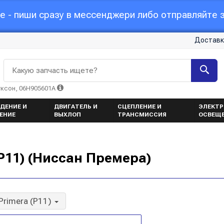
 - пиши сразу в мессенджери либо отправляйте з
Доставк
Какую запчасть ищете?
уксон, 06H905601A
ДЕНИЕ И
ДВИГАТЕЛЬ И
СЦЕПЛЕНИЕ И
ЭЛЕКТР
ЕНИЕ
ВЫХЛОП
ТРАНСМИССИЯ
ОСВЕЩ
(P11) (Ниссан Премера)
Primera (P11)