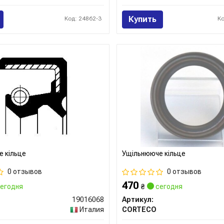
Купить
Код: 24862-3
К
 кільце
Ущільнююче кільце
0 отзывов
0 отзывов
470
егодня
₴
сегодня
19016068
Артикул:
Италия
CORTECO