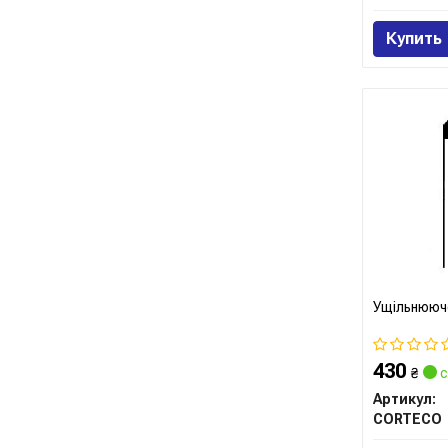
Купить
Ущільнююче
430
₴
с
Артикул:
CORTECO