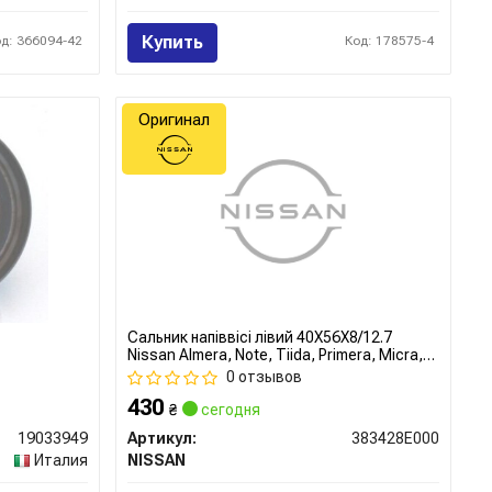
Купить
од: 366094-42
Код: 178575-4
Оригинал
Сальник напiввiсi лiвий 40X56X8/12.7
Nissan Almera, Note, Tiida, Primera, Micra,
Qashqai, X-Trail, Leaf (38342-8E000)
0 отзывов
NISSAN
430
₴
сегодня
19033949
Артикул:
383428E000
Италия
NISSAN