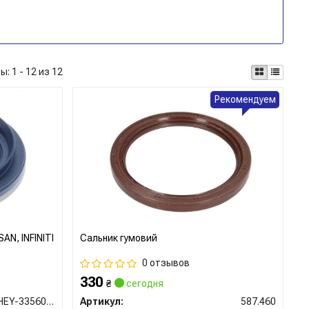
ты:
1 - 12 из 12
Рекомендуем
AN, INFINITI
Сальник гумовий
0 отзывов
330
₴
сегодня
95HEY-33560814C
Артикул:
587.460