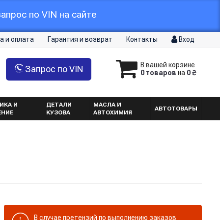
апрос по VIN на сайте
а и оплата
Гарантия и возврат
Контакты
Вход
В вашей корзине
Запрос по VIN
0 товаров
на
0 ₴
ИКА И
ДЕТАЛИ
МАСЛА И
АВТОТОВАРЫ
ЕНИЕ
КУЗОВА
АВТОХИМИЯ
В случае претензий по выполнению заказов