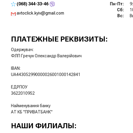
(068)
344-33-46
Пн-Пт:
9
Сб:
1
avtoclick.kyiv@gmail.com
Вс:
В
ПЛАТЕЖНЫЕ РЕКВИЗИТЫ:
Одержувач:
ФЛП Гречун Олександр Валерійович
IBAN:
UA443052990000026001000142841
ЕДРПОУ
3622010952
Найменування банку
АТ КБ "ПРИВАТБАНК"
НАШИ ФИЛИАЛЫ: