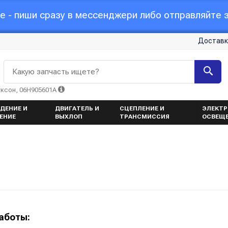
 - пиши сразу в мессенджери либо отправляйте з
Доставк
Какую запчасть ищете?
уксон, 06H905601A
ДЕНИЕ И
ДВИГАТЕЛЬ И
СЦЕПЛЕНИЕ И
ЭЛЕКТР
ЕНИЕ
ВЫХЛОП
ТРАНСМИССИЯ
ОСВЕЩ
аботы: