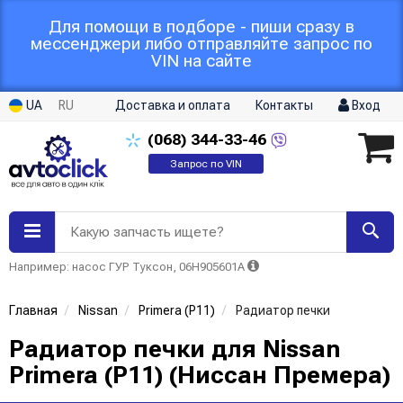
Для помощи в подборе - пиши сразу в
мессенджери либо отправляйте запрос по
VIN на сайте
UA
RU
Доставка и оплата
Контакты
Вход
(068)
344-33-46
Запрос по VIN
Какую запчасть ищете?
Например: насос ГУР Туксон, 06H905601A
Главная
Nissan
Primera (P11)
Радиатор печки
Радиатор печки для Nissan
Primera (P11) (Ниссан Премера)