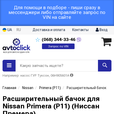
Для помощи в подборе - пиши сразу в
мессенджери либо отправляйте запрос по
VIN на сайте
UA
RU
Доставка и оплата
Контакты
Вход
(068)
344-33-46
Запрос по VIN
Какую запчасть ищете?
Например: насос ГУР Туксон, 06H905601A
Главная
Nissan
Primera (P11)
Расширительный бачок
Расширительный бачок для
Nissan Primera (P11) (Ниссан
Премера)