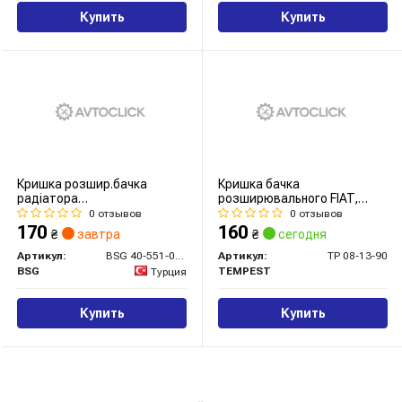
Купить
Купить
Кришка розшир.бачка
Кришка бачка
радіатора
розширювального FIAT,
Honda/Hyundai/Kia/Mazda/Mitsubishi/Nissan/Subaru/Suzuki/Toyot
HONDA, RENAULT
0 отзывов
0 отзывов
1.0-5.0
(TEMPEST)
170
160
₴
завтра
₴
сегодня
Артикул:
BSG 40-551-001
Артикул:
TP 08-13-90
BSG
TEMPEST
Турция
Купить
Купить