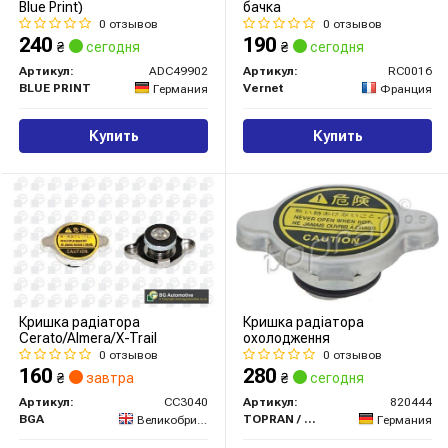
Blue Print)
бачка
0 отзывов
0 отзывов
240
190
₴
сегодня
₴
сегодня
Артикул:
ADC49902
Артикул:
RC0016
BLUE PRINT
Vernet
Германия
Франция
Купить
Купить
Кришка радіатора
Кришка радіатора
Cerato/Almera/X-Trail
охолодження
0 отзывов
0 отзывов
160
280
₴
завтра
₴
сегодня
Артикул:
CC3040
Артикул:
820444
BGA
TOPRAN / HANS PRIES
Великобритания
Германия