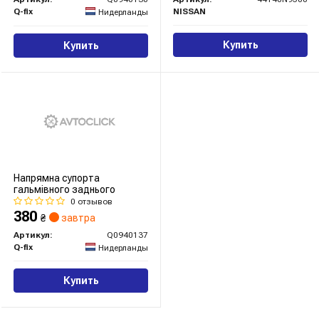
Q-fix
NISSAN
Нидерланды
Купить
Купить
Напрямна супорта
гальмівного заднього
0 отзывов
380
₴
завтра
Артикул:
Q0940137
Q-fix
Нидерланды
Купить