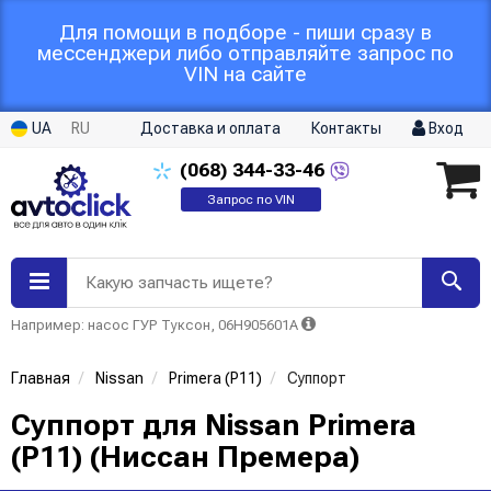
Для помощи в подборе - пиши сразу в
мессенджери либо отправляйте запрос по
VIN на сайте
UA
RU
Доставка и оплата
Контакты
Вход
(068)
344-33-46
Запрос по VIN
Какую запчасть ищете?
Например: насос ГУР Туксон, 06H905601A
Главная
Nissan
Primera (P11)
Суппорт
Суппорт для Nissan Primera
(P11) (Ниссан Премера)