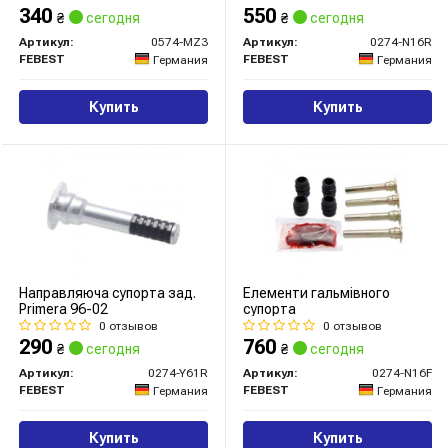
340
550
₴
сегодня
₴
сегодня
Артикул:
0574-MZ3
Артикул:
0274-N16R
FEBEST
FEBEST
Германия
Германия
Купить
Купить
Направляюча супорта зад.
Елементи гальмівного
Primera 96-02
супорта
0 отзывов
0 отзывов
290
760
₴
сегодня
₴
сегодня
Артикул:
0274-Y61R
Артикул:
0274-N16F
FEBEST
FEBEST
Германия
Германия
Купить
Купить