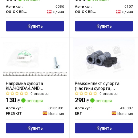
Артикул:
0086
Артикул:
0107
QUICK BRAKE
QUICK BRAKE
Дания
Дания
Купить
Купить
Напрямна супорта
Ремкомплект супорта
KIA/HONDA/LAND
(частини супорта,
ROVER/MERCEDES/MITSUBISHI/NISSAN
ущільнювачі)
0 отзывов
0 отзывов
00>>
130
290
₴
сегодня
₴
сегодня
Артикул:
G105901
Артикул:
410007
FRENKIT
ERT
Испания
Испания
Купить
Купить