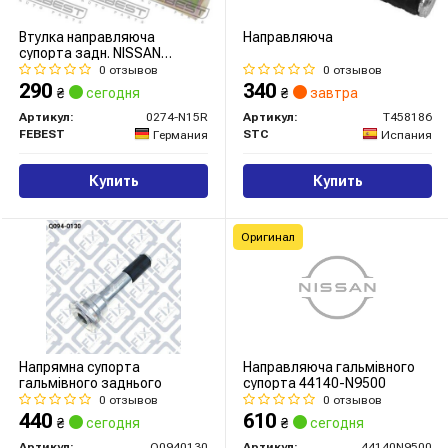
Втулка направляюча
Направляюча
супорта задн. NISSAN
PRIMERA P12 2001-2007
0 отзывов
0 отзывов
(вир-во FEBEST)
290
340
₴
сегодня
₴
завтра
Артикул:
0274-N15R
Артикул:
T458186
FEBEST
STC
Германия
Испания
Купить
Купить
Оригинал
Напрямна супорта
Направляюча гальмівного
гальмівного заднього
супорта 44140-N9500
0 отзывов
0 отзывов
440
610
₴
сегодня
₴
сегодня
Артикул:
Q0940130
Артикул:
44140N9500