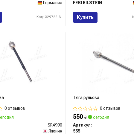
Германия
FEBI BILSTEIN
Купить
Код: 329722-3
ва
Тяга рульова
0 отзывов
0 отзывов
550
егодня
₴
сегодня
SR4990
Артикул:
Япония
555