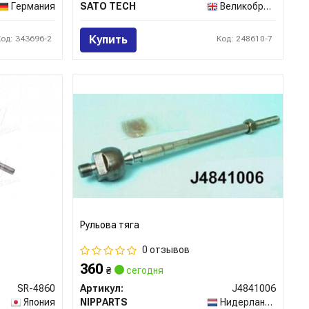
Германия
SATO TECH
Великобритания
Купить
Код: 343696-2
Код: 248610-7
Рульова тяга
0 отзывов
360
₴
сегодня
SR-4860
Артикул:
J4841006
Япония
NIPPARTS
Нидерланды