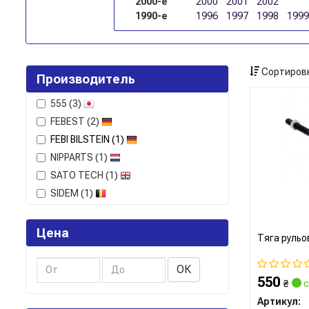
2000-е
2000
2001
2002
1990-е
1996
1997
1998
1999
Сортировк
Производитель
555
(3)
FEBEST
(2)
FEBI BILSTEIN
(1)
NIPPARTS
(1)
SATO TECH
(1)
SIDEM
(1)
Цена
Тяга рульо
ОК
550
₴
с
Артикул: