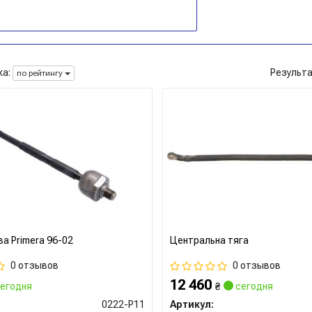
а:
Результ
по рейтингу
ва Primera 96-02
Центральна тяга
0 отзывов
0 отзывов
12 460
егодня
₴
сегодня
0222-P11
Артикул: