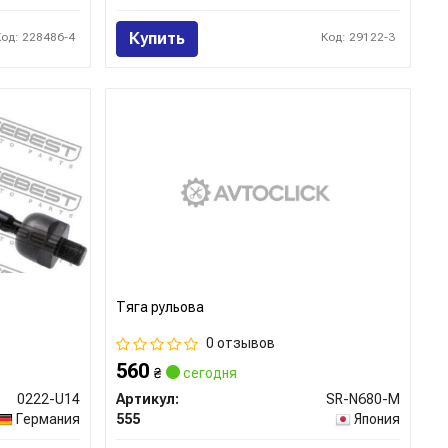
Купить
Код: 228486-4
Код: 29122-3
Тяга рульова
0 отзывов
560
₴
сегодня
0222-U14
Артикул:
SR-N680-M
Германия
555
Япония