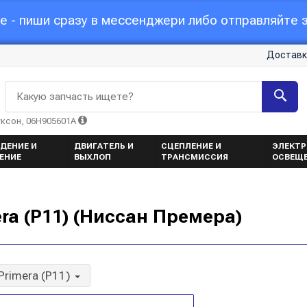
 - пиши сразу в мессенджери либо отправляйте з
Доставк
Какую запчасть ищете?
уксон, 06H905601A
ДЕНИЕ И
ДВИГАТЕЛЬ И
СЦЕПЛЕНИЕ И
ЭЛЕКТР
ЕНИЕ
ВЫХЛОП
ТРАНСМИССИЯ
ОСВЕЩ
ra (P11) (Ниссан Премера)
Primera (P11)