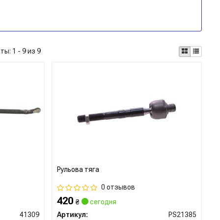
аты:
1 - 9 из 9
Рульова тяга
0 отзывов
420
₴
сегодня
41309
Артикул:
PS21385