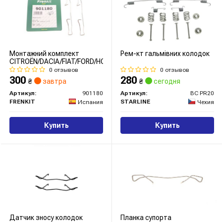
Монтажний комплект
Рем-кт гальмівних колодок
CITROЁN/DACIA/FIAT/FORD/HONDA/MERCEDES/MAZDA/VOLVO"95>
0 отзывов
0 отзывов
300
280
₴
завтра
₴
сегодня
Артикул:
901180
Артикул:
BC PR20
FRENKIT
STARLINE
Испания
Чехия
Купить
Купить
Датчик зносу колодок
Планка супорта