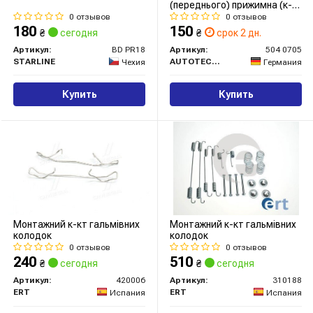
(переднього) прижимна (к-
кт) Dacia Duster/Citroen
0 отзывов
0 отзывов
Berlingo 05- (Ate)
180
150
₴
сегодня
₴
срок 2 дн.
Артикул:
BD PR18
Артикул:
504 0705
STARLINE
AUTOTECHTEILE
Чехия
Германия
Купить
Купить
Монтажний к-кт гальмівних
Монтажний к-кт гальмівних
колодок
колодок
0 отзывов
0 отзывов
240
510
₴
сегодня
₴
сегодня
Артикул:
420006
Артикул:
310188
ERT
ERT
Испания
Испания