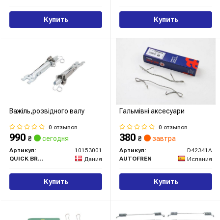
Купить
Купить
Важіль,розвідного валу
Гальмівні аксесуари
0 отзывов
0 отзывов
990
380
₴
сегодня
₴
завтра
Артикул:
10153001
Артикул:
D42341A
QUICK BRAKE
AUTOFREN
Дания
Испания
Купить
Купить