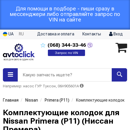
Для помощи в подборе - пиши сразу в
мессенджери либо отправляйте запрос по
VIN на сайте
UA
RU
Доставка и оплата
Контакты
Вход
(068)
344-33-46
Запрос по VIN
Какую запчасть ищете?
Например: насос ГУР Туксон, 06H905601A
Главная
Nissan
Primera (P11)
Комплектующие колодок
Комплектующие колодок для
Nissan Primera (P11) (Ниссан
Премера)