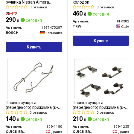
ручника Nissan Almera
колодок
II/Primera 15-2.0 96-06
0 отзывов
0 отзывов
460
298
₴
₴
сегодня
290
₴
сегодня
Артикул:
PFK302
TRW
США
Артикул:
1987475287
BOSCH
Германия
Купить
Купить
Планка супорта
Планка супорта
(переднього) прижимна (к-
(переднього) прижимна (к-
кт) Dacia Duster/Citroen
кт) Nissan Almera/Primera
0 отзывов
0 отзывов
Berlingo 1.5dCi/1.6HDi 05-
96-
140
210
₴
сегодня
₴
сегодня
(Ate)
Артикул:
109-1180
Артикул:
109-1235
QUICK BRAKE
QUICK BRAKE
Дания
Дания