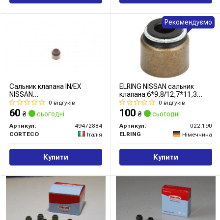
Рекомендуємо
Сальник клапана IN/EX
ELRING NISSAN сальник
NISSAN
клапана 6*9,8/12,7*11,3
GA14DE/GA15DE/QG15DE/QG18DE/CG10DE/CG13DE
Primera 2,0 -02.
0 відгуків
0 відгуків
(вир-во Corteco)
60
100
₴
сьогодні
₴
сьогодні
Артикул:
49472884
Артикул:
022.190
CORTECO
ELRING
Італія
Німеччина
Купити
Купити