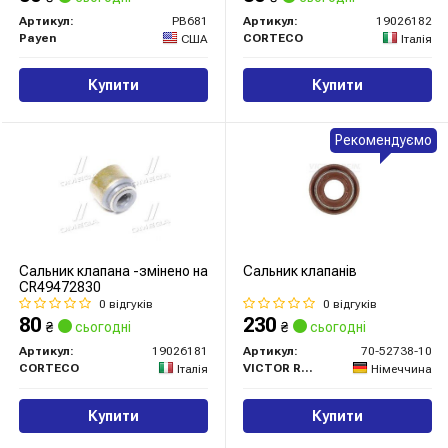
Артикул:
PB681
Артикул:
19026182
Payen
CORTECO
США
Італія
Купити
Купити
Рекомендуємо
Сальник клапана -змінено на
Сальник клапанів
CR49472830
0 відгуків
0 відгуків
80
230
₴
сьогодні
₴
сьогодні
Артикул:
19026181
Артикул:
70-52738-10
CORTECO
VICTOR REINZ
Італія
Німеччина
Купити
Купити