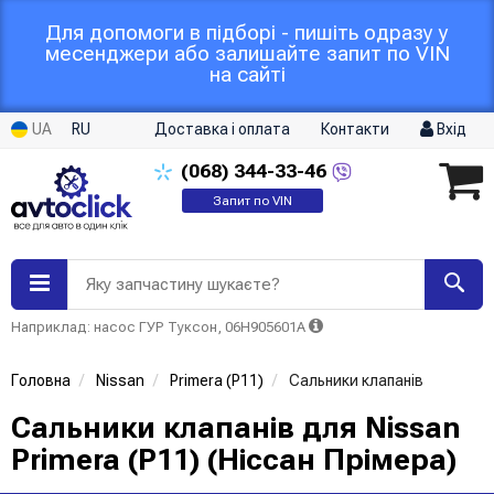
Для допомоги в підборі - пишіть одразу у
месенджери або залишайте запит по VIN
на сайті
UA
RU
Доставка і оплата
Контакти
Вхід
(068)
344-33-46
Запит по VIN
Яку запчастину шукаєте?
Наприклад: насос ГУР Туксон, 06H905601A
Головна
Nissan
Primera (P11)
Сальники клапанів
Сальники клапанів для Nissan
Primera (P11) (Ніссан Прімера)