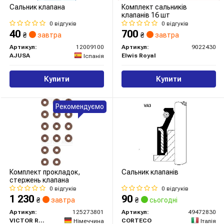
Сальник клапана
Комплект сальників
клапанів 16 шт
0 відгуків
0 відгуків
40
700
₴
завтра
₴
завтра
Артикул:
12009100
Артикул:
9022430
AJUSA
Elwis Royal
Іспанія
Купити
Купити
Рекомендуємо
Комплект прокладок,
Сальник клапанів
стержень клапана
0 відгуків
0 відгуків
1 230
90
₴
завтра
₴
сьогодні
Артикул:
125273801
Артикул:
49472830
VICTOR REINZ
CORTECO
Німеччина
Італія