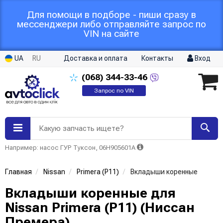
Для помощи в подборе - пиши сразу в
мессенджери либо отправляйте запрос по
VIN на сайте
UA
RU
Доставка и оплата
Контакты
Вход
(068)
344-33-46
Запрос по VIN
Какую запчасть ищете?
Например: насос ГУР Туксон, 06H905601A
Главная
Nissan
Primera (P11)
Вкладыши коренные
Вкладыши коренные для
Nissan Primera (P11) (Ниссан
Премера)