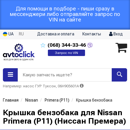
Для помощи в подборе - пиши сразу в
мессенджери либо отправляйте запрос по
VIN на сайте
UA
RU
Доставка и оплата
Контакты
Вход
(068)
344-33-46
Запрос по VIN
Какую запчасть ищете?
Например: насос ГУР Туксон, 06H905601A
Главная
Nissan
Primera (P11)
Крышка бензобака
Крышка бензобака для Nissan
Primera (P11) (Ниссан Премера)