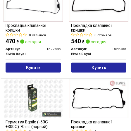
Прокладка клапанної
Прокладка клапанної
кришки
кришки
0 отзывов
0 отзывов
470
540
₴
сегодня
₴
сегодня
Артикул:
1522445
Артикул:
1522455
Elwis Royal
Elwis Royal
Купить
Купить
Герметик Bgsilc (-50C
Прокладка клапанної
+300C) 70 ml. (чорний)
кришки