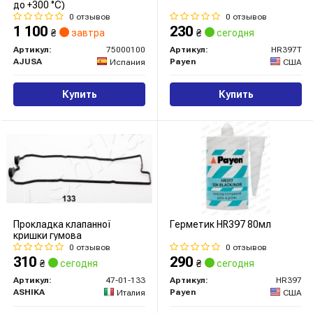
до +300 °С)
0 отзывов
0 отзывов
1 100
230
₴
завтра
₴
сегодня
Артикул:
75000100
Артикул:
HR397T
AJUSA
Payen
Испания
США
Купить
Купить
Прокладка клапанної
Герметик HR397 80мл
кришки гумова
0 отзывов
0 отзывов
310
290
₴
сегодня
₴
сегодня
Артикул:
47-01-133
Артикул:
HR397
ASHIKA
Payen
Италия
США