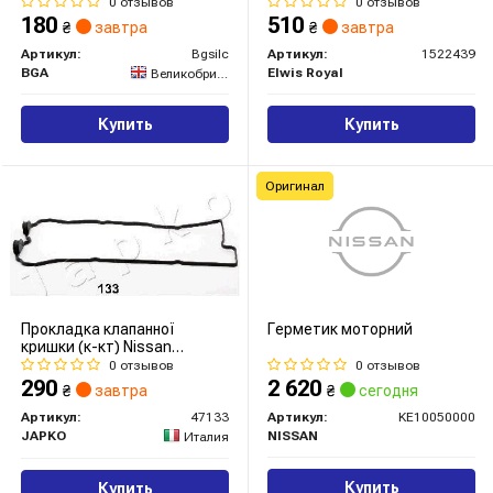
0 отзывов
0 отзывов
180
510
₴
завтра
₴
завтра
Артикул:
Bgsilc
Артикул:
1522439
BGA
Elwis Royal
Великобритания
Купить
Купить
Оригинал
Прокладка клапанної
Герметик моторний
кришки (к-кт) Nissan
Almera/Primera 1.4/1.6i 95-03
0 отзывов
0 отзывов
290
2 620
₴
завтра
₴
сегодня
Артикул:
47133
Артикул:
KE10050000
JAPKO
NISSAN
Италия
Купить
Купить