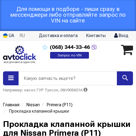
Для помощи в подборе - пиши сразу в
мессенджери либо отправляйте запрос по
VIN на сайте
UA
RU
Доставка и оплата
Контакты
Вход
(068)
344-33-46
Запрос по VIN
Какую запчасть ищете?
Например: насос ГУР Туксон, 06H905601A
Главная
Nissan
Primera (P11)
Прокладка клапанной крышки
Прокладка клапанной крышки
для Nissan Primera (P11)