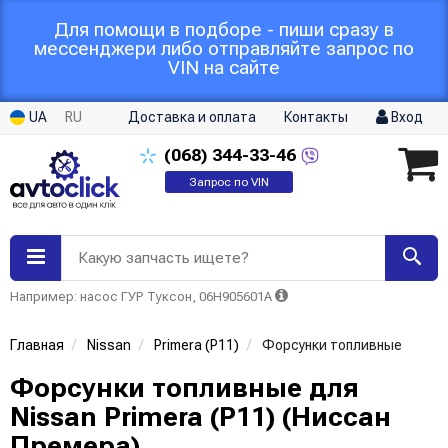
Для помощи в подборе - пиши сразу в
мессенджери либо отправляйте запрос по
VIN на сайте
UA
RU
Доставка и оплата
Контакты
Вход
(068)
344-33-46
Запрос по VIN
Какую запчасть ищете?
Например: насос ГУР Туксон, 06H905601A
Главная
Nissan
Primera (P11)
Форсунки топливные
Форсунки топливные для
Nissan Primera (P11) (Ниссан
Премера)