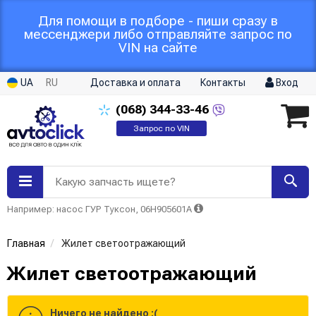
Для помощи в подборе - пиши сразу в
мессенджери либо отправляйте запрос по
VIN на сайте
UA
RU
Доставка и оплата
Контакты
Вход
(068)
344-33-46
Запрос по VIN
Какую запчасть ищете?
Например: насос ГУР Туксон, 06H905601A
Главная
Жилет светоотражающий
Жилет светоотражающий
Ничего не найдено :(