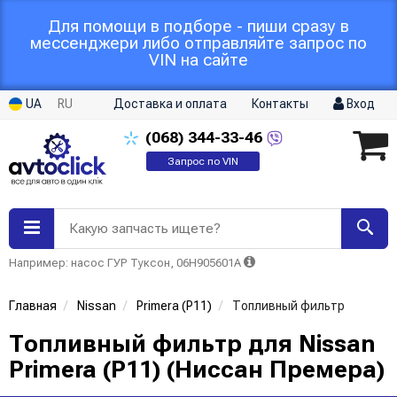
Для помощи в подборе - пиши сразу в
мессенджери либо отправляйте запрос по
VIN на сайте
UA
RU
Доставка и оплата
Контакты
Вход
(068)
344-33-46
Запрос по VIN
Какую запчасть ищете?
Например: насос ГУР Туксон, 06H905601A
Главная
Nissan
Primera (P11)
Топливный фильтр
Топливный фильтр для Nissan
Primera (P11) (Ниссан Премера)