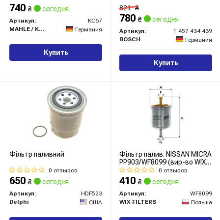
740
821
₴
₴
сегодня
780
₴
сегодня
Артикул:
KC67
MAHLE / KNECHT
Германия
Артикул:
1 457 434 439
BOSCH
Германия
Купить
Купить
Фільтр паливний
Фільтр палив. NISSAN MICRA
PP903/WF8099 (вир-во WIX-
FILTERS)
0 отзывов
0 отзывов
650
410
₴
сегодня
₴
сегодня
Артикул:
HDF523
Артикул:
WF8099
Delphi
WIX FILTERS
США
Польша