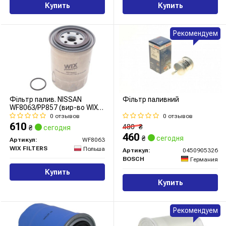
Купить
Купить
Рекомендуем
Фільтр палив. NISSAN
Фільтр паливний
WF8063/PP857 (вир-во WIX-
FILTERS)
0 отзывов
0 отзывов
610
480
₴
₴
сегодня
460
₴
сегодня
Артикул:
WF8063
WIX FILTERS
Польша
Артикул:
0450905326
BOSCH
Германия
Купить
Купить
Рекомендуем