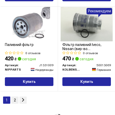
Рекомендуем
Паливний фільтр
Фільтр паливний Iveco,
Nissan (вир-во
KOLBENSCHMIDT)
0 отзывов
0 отзывов
420
470
₴
сегодня
₴
сегодня
Артикул:
J1331009
Артикул:
50013069
NIPPARTS
KOLBENSCHMIDT
Нидерланды
Германия
Купить
Купить
1
2