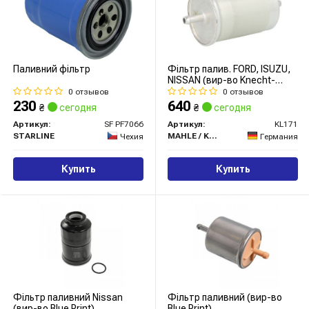
Паливний фільтр
Фільтр палив. FORD, ISUZU,
NISSAN (вир-во Knecht-
Mahle)
0 отзывов
0 отзывов
230
640
₴
сегодня
₴
сегодня
Артикул:
SF PF7066
Артикул:
KL171
STARLINE
MAHLE / KNECHT
Чехия
Германия
Купить
Купить
Фільтр паливний Nissan
Фільтр паливний (вир-во
(вир-во Blue Print)
Blue Print)