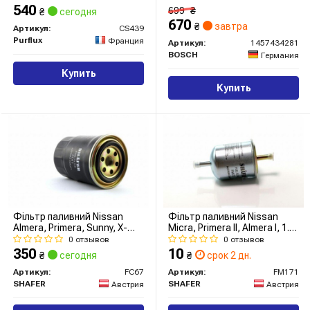
540
699
₴
₴
сегодня
670
₴
завтра
Артикул:
CS439
Purflux
Франция
Артикул:
1457434281
BOSCH
Германия
Купить
Купить
Фільтр паливний Nissan
Фільтр паливний Nissan
Almera, Primera, Sunny, X-
Micra, Primera II, Almera I, 1.0-
Trail, 96- (FC67) SHAFER
4.5, 80-
0 отзывов
0 отзывов
350
10
₴
сегодня
₴
срок 2 дн.
Артикул:
FC67
Артикул:
FM171
SHAFER
SHAFER
Австрия
Австрия