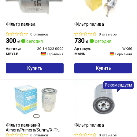
Фільтр палива
Фільтр палива
0 отзывов
0 отзывов
300
730
₴
сегодня
₴
сегодня
Артикул:
36-14 323 0005
Артикул:
WK66
MEYLE
MANN
Германия
Германия
Купить
Купить
Рекомендуем
Фільтр паливний
Фільтр палива
Almera/Primera/Sunny/X-Trail
96-
0 отзывов
0 отзывов