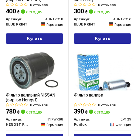
0 отзывов
0 отзывов
400
300
₴
сегодня
₴
сегодня
Артикул:
ADN12310
Артикул:
ADN12316
BLUE PRINT
BLUE PRINT
Германия
Германия
Купить
Купить
Фільтр паливний NISSAN
Фільтр палива
(вир-во Hengst)
0 отзывов
0 отзывов
780
390
₴
сегодня
₴
сегодня
Артикул:
H17WK08
Артикул:
EP139
HENGST FILTER
Purflux
Германия
Франция