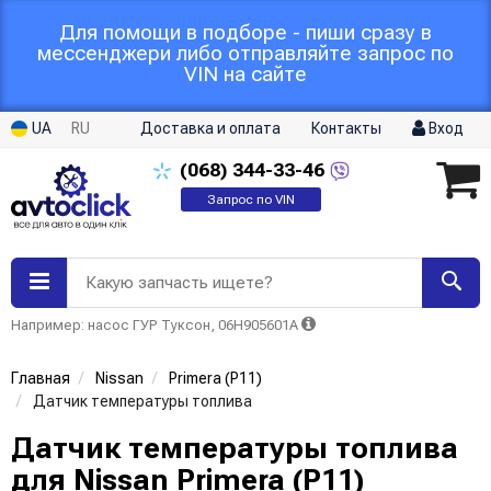
Для помощи в подборе - пиши сразу в
мессенджери либо отправляйте запрос по
VIN на сайте
UA
RU
Доставка и оплата
Контакты
Вход
(068)
344-33-46
Запрос по VIN
Какую запчасть ищете?
Например: насос ГУР Туксон, 06H905601A
Главная
Nissan
Primera (P11)
Датчик температуры топлива
Датчик температуры топлива
для Nissan Primera (P11)