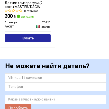
Датчик температури (2
конт.) MASTER/ DACIA
DOKKER 1.6-3.5 91- (7.3225)
0 отзывов
Facet
300
₴
сегодня
Артикул:
73225
FACET
Италия
Купить
Не можете найти деталь?
Подобрать