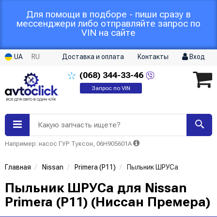
Для помощи в подборе - пиши сразу в
мессенджери либо отправляйте запрос по
VIN на сайте
UA
RU
Доставка и оплата
Контакты
Вход
(068)
344-33-46
Запрос по VIN
Какую запчасть ищете?
Например: насос ГУР Туксон, 06H905601A
Главная
Nissan
Primera (P11)
Пыльник ШРУСа
Пыльник ШРУСа для Nissan
Primera (P11) (Ниссан Премера)