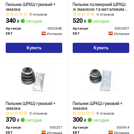
Пильник ШРКШ гумовий +
Пильник полімерний ШРКШ
змазка
зі змазкою та металевим
кріпленням
0 отзывов
0 отзывов
340
520
₴
сегодня
₴
сегодня
Артикул:
500284E
Артикул:
500285T
ERT
ERT
Испания
Испания
Купить
Купить
Пильник ШРКШ гумовий +
Пильник ШРКШ гумовий +
змазка
змазка
0 отзывов
0 отзывов
370
300
₴
сегодня
₴
сегодня
Артикул:
500257
Артикул:
500414
ERT
ERT
Испания
Испания