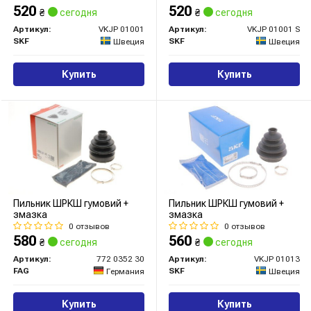
520
520
₴
сегодня
₴
сегодня
Артикул:
VKJP 01001
Артикул:
VKJP 01001 S
SKF
SKF
Швеция
Швеция
Купить
Купить
Пильник ШРКШ гумовий +
Пильник ШРКШ гумовий +
змазка
змазка
0 отзывов
0 отзывов
580
560
₴
сегодня
₴
сегодня
Артикул:
772 0352 30
Артикул:
VKJP 01013
FAG
SKF
Германия
Швеция
Купить
Купить