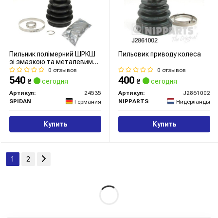
Пильник полімерний ШРКШ
Пильовик приводу колеса
зі змазкою та металевим
кріпленням
0 отзывов
0 отзывов
540
400
₴
сегодня
₴
сегодня
Артикул:
24535
Артикул:
J2861002
SPIDAN
NIPPARTS
Германия
Нидерланды
Купить
Купить
1
2