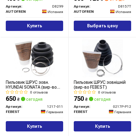
Артикул:
D8299
Артикул:
D8157T
AUTOFREN
AUTOFREN
Испания
Испания
Купить
Выбрать цену
Пильовик ШРУС зовн.
Пильовик ШРУС зовнішній
HYUNDAI SONATA (вир-во
(вир-во FEBEST)
Febest)
0 отзывов
0 отзывов
650
750
₴
сегодня
₴
сегодня
Артикул:
1217-011
Артикул:
0217P-P12
FEBEST
FEBEST
Германия
Германия
Купить
Купить