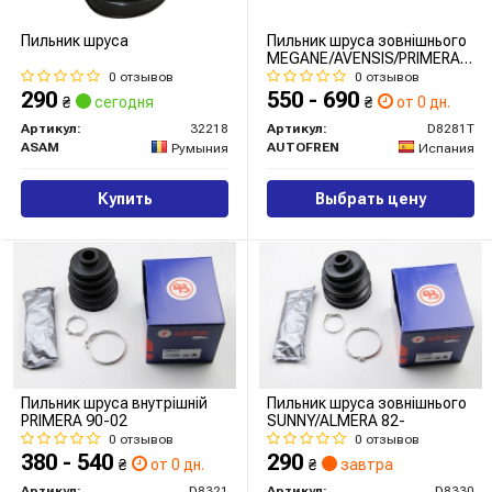
Пильник шруса
Пильник шруса зовнішнього
MEGANE/AVENSIS/PRIMERA
99- (термопластик)
0 отзывов
0 отзывов
290
550 - 690
₴
сегодня
₴
от 0 дн.
Артикул:
32218
Артикул:
D8281T
ASAM
AUTOFREN
Румыния
Испания
Купить
Выбрать цену
Пильник шруса внутрішній
Пильник шруса зовнішнього
PRIMERA 90-02
SUNNY/ALMERA 82-
0 отзывов
0 отзывов
380 - 540
290
₴
от 0 дн.
₴
завтра
Артикул:
D8321
Артикул:
D8330