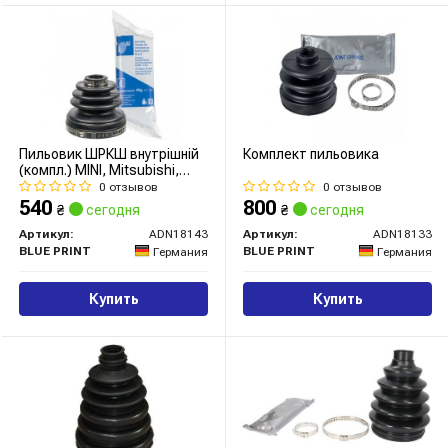
Пильовик ШРКШ внутрішній
Комплект пильовика
(компл.) MINI, Mitsubishi,
Nissan, Toyota (вир-во Blue
0 отзывов
0 отзывов
Print)
540
800
₴
сегодня
₴
сегодня
Артикул:
ADN18143
Артикул:
ADN18133
BLUE PRINT
BLUE PRINT
Германия
Германия
Купить
Купить