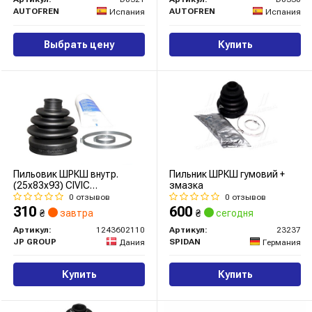
AUTOFREN
AUTOFREN
Испания
Испания
Выбрать цену
Купить
Пильовик ШРКШ внутр.
Пильник ШРКШ гумовий +
(25x83x93) CIVIC
змазка
VI/SPORTAGE/FRONTERA B
0 отзывов
0 отзывов
95-04
310
600
₴
завтра
₴
сегодня
Артикул:
1243602110
Артикул:
23237
JP GROUP
SPIDAN
Дания
Германия
Купить
Купить