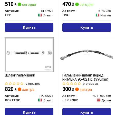
510
470
₴
сегодня
₴
сегодня
Артикул:
6T47927
Артикул:
6T47928
LPR
LPR
Италия
Италия
Купить
Купить
Шланг гальмівний
Гальмівний шланг перед.
PRIMERA 96-02 Пр. (390mm)
0 отзывов
0 отзывов
820
300
₴
завтра
₴
завтра
Артикул:
19032275
Артикул:
4061600380
CORTECO
JP GROUP
Италия
Дания
Купить
Купить