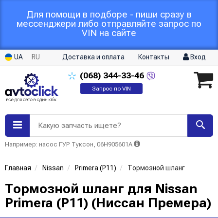
Для помощи в подборе - пиши сразу в
мессенджери либо отправляйте запрос по
VIN на сайте
UA
RU
Доставка и оплата
Контакты
Вход
(068)
344-33-46
Запрос по VIN
Какую запчасть ищете?
Например: насос ГУР Туксон, 06H905601A
Главная
Nissan
Primera (P11)
Тормозной шланг
Тормозной шланг для Nissan
Primera (P11) (Ниссан Премера)