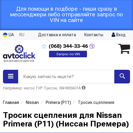
Для помощи в подборе - пиши сразу в
мессенджери либо отправляйте запрос по
VIN на сайте
UA
RU
Доставка и оплата
Контакты
Вход
(068)
344-33-46
Запрос по VIN
Какую запчасть ищете?
Например: насос ГУР Туксон, 06H905601A
Главная
Nissan
Primera (P11)
Тросик сцепления
Тросик сцепления для Nissan
Primera (P11) (Ниссан Премера)