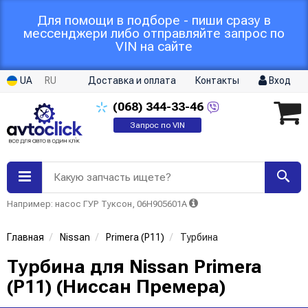
Для помощи в подборе - пиши сразу в
мессенджери либо отправляйте запрос по
VIN на сайте
UA
RU
Доставка и оплата
Контакты
Вход
(068)
344-33-46
Запрос по VIN
Какую запчасть ищете?
Например: насос ГУР Туксон, 06H905601A
Главная
Nissan
Primera (P11)
Турбина
Турбина для Nissan Primera
(P11) (Ниссан Премера)