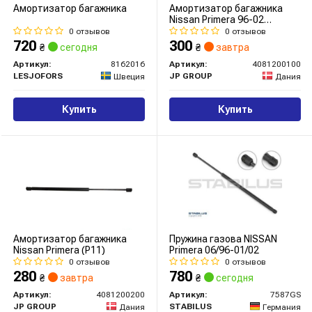
Амортизатор багажника
Амортизатор багажника
Nissan Primera 96-02
(хєтчбек 520/180mm 665N)
0 отзывов
0 отзывов
720
300
₴
сегодня
₴
завтра
Артикул:
8162016
Артикул:
4081200100
LESJOFORS
JP GROUP
Швеция
Дания
Купить
Купить
Амортизатор багажника
Пружина газова NISSAN
Nissan Primera (P11)
Primera 06/96-01/02
0 отзывов
0 отзывов
280
780
₴
завтра
₴
сегодня
Артикул:
4081200200
Артикул:
7587GS
JP GROUP
STABILUS
Дания
Германия