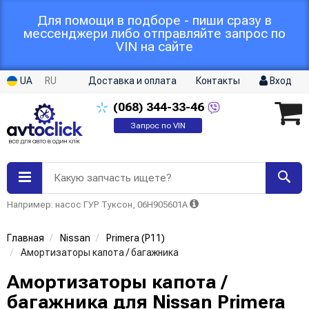
Для помощи в подборе - пиши сразу в
мессенджери либо отправляйте запрос по
VIN на сайте
UA
RU
Доставка и оплата
Контакты
Вход
(068)
344-33-46
Запрос по VIN
Какую запчасть ищете?
Например: насос ГУР Туксон, 06H905601A
Главная
Nissan
Primera (P11)
Амортизаторы капота / багажника
Амортизаторы капота /
багажника для Nissan Primera