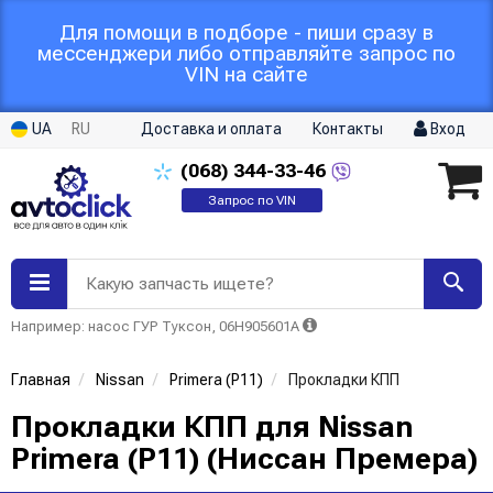
Для помощи в подборе - пиши сразу в
мессенджери либо отправляйте запрос по
VIN на сайте
UA
RU
Доставка и оплата
Контакты
Вход
(068)
344-33-46
Запрос по VIN
Какую запчасть ищете?
Например: насос ГУР Туксон, 06H905601A
Главная
Nissan
Primera (P11)
Прокладки КПП
Прокладки КПП для Nissan
Primera (P11) (Ниссан Премера)