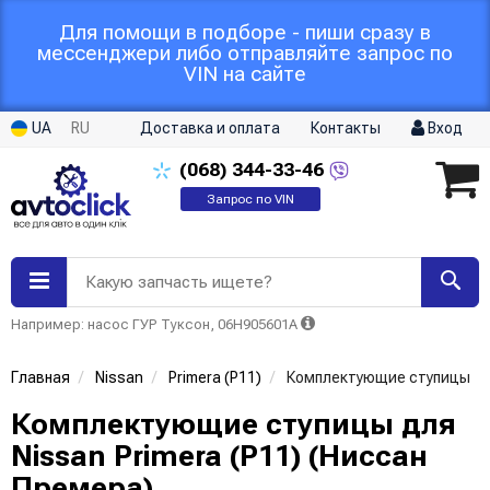
Для помощи в подборе - пиши сразу в
мессенджери либо отправляйте запрос по
VIN на сайте
UA
RU
Доставка и оплата
Контакты
Вход
(068)
344-33-46
Запрос по VIN
Какую запчасть ищете?
Например: насос ГУР Туксон, 06H905601A
Главная
Nissan
Primera (P11)
Комплектующие ступицы
Комплектующие ступицы для
Nissan Primera (P11) (Ниссан
Премера)