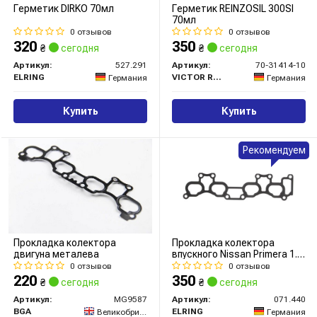
Герметик DIRKO 70мл
Герметик REINZOSIL 300SI
70мл
0 отзывов
0 отзывов
320
350
₴
сегодня
₴
сегодня
Артикул:
527.291
Артикул:
70-31414-10
ELRING
VICTOR REINZ
Германия
Германия
Купить
Купить
Рекомендуем
Прокладка колектора
Прокладка колектора
двигуна металева
впускного Nissan Primera 1.6
1
0 отзывов
0 отзывов
220
350
₴
сегодня
₴
сегодня
Артикул:
MG9587
Артикул:
071.440
BGA
ELRING
Великобритания
Германия