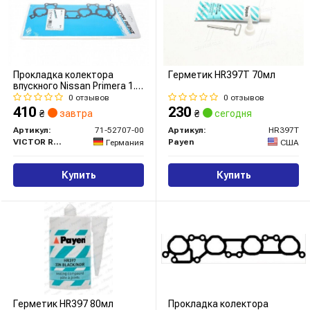
Прокладка колектора
Герметик HR397T 70мл
впускного Nissan Primera 1.6
16V 90-01
0 отзывов
0 отзывов
410
230
₴
завтра
₴
сегодня
Артикул:
71-52707-00
Артикул:
HR397T
VICTOR REINZ
Payen
Германия
США
Купить
Купить
Герметик HR397 80мл
Прокладка колектора