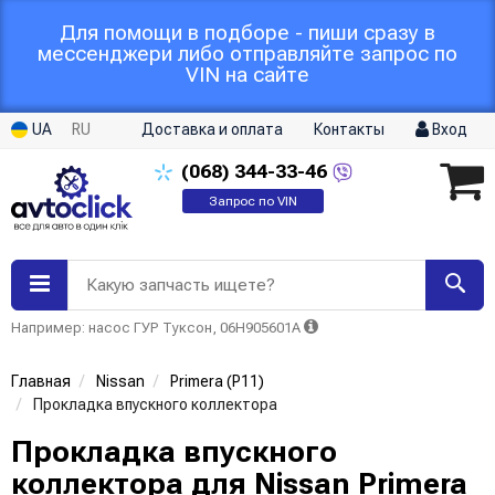
Для помощи в подборе - пиши сразу в
мессенджери либо отправляйте запрос по
VIN на сайте
UA
RU
Доставка и оплата
Контакты
Вход
(068)
344-33-46
Запрос по VIN
Какую запчасть ищете?
Например: насос ГУР Туксон, 06H905601A
Главная
Nissan
Primera (P11)
Прокладка впускного коллектора
Прокладка впускного
коллектора для Nissan Primera