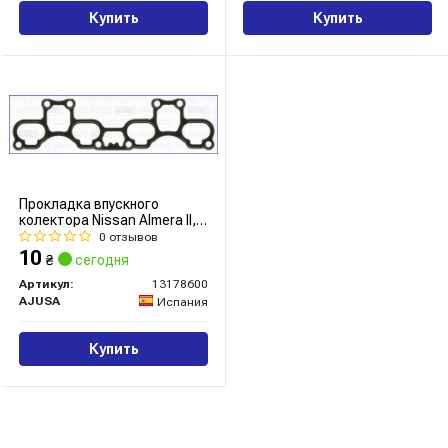
Купить
Купить
Прокладка впускного
колектора Nissan Almera II,
Primera (02-08) 1.5, 1.6, 1.8i
0 отзывов
(13178600) Ajusa
10
₴
сегодня
Артикул:
13178600
AJUSA
Испания
Купить