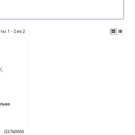
аты:
1 - 2 из 2
альма
Q3760060