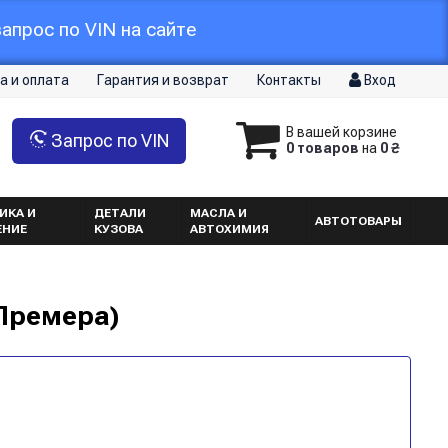
апрос по VIN на сайте
а и оплата
Гарантия и возврат
Контакты
Вход
В вашей корзине
Запрос по VIN
0 товаров
на
0 ₴
ИКА И
ДЕТАЛИ
МАСЛА И
АВТОТОВАРЫ
ЕНИЕ
КУЗОВА
АВТОХИМИЯ
 Премера)