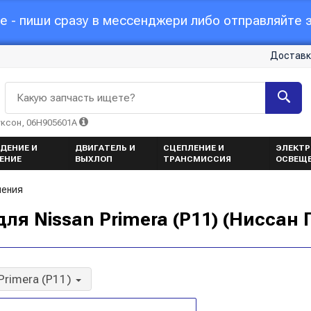
 - пиши сразу в мессенджери либо отправляйте з
Доставк
Какую запчасть ищете?
уксон, 06H905601A
ДЕНИЕ И
ДВИГАТЕЛЬ И
СЦЕПЛЕНИЕ И
ЭЛЕКТР
ЕНИЕ
ВЫХЛОП
ТРАНСМИССИЯ
ОСВЕЩ
ления
я Nissan Primera (P11) (Ниссан
Primera (P11)