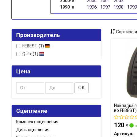
2000-е
2000
2001
2002
1990-е
1996
1997
1998
1999
Сортировк
Производитель
FEBEST
(1)
Q-fix
(1)
Цена
ОК
Накладка п
Сцепление
во FEBEST)
Комплект сцепления
120
₴
с
Диск сцепления
Артикул: