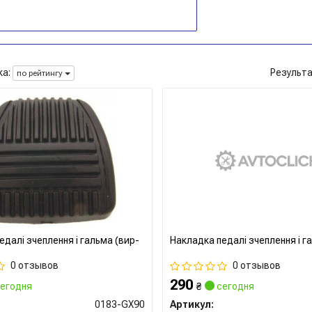
а:
Результ
по рейтингу
едалі зчеплення і гальма (вир-
Накладка педалі зчеплення і г
0 отзывов
0 отзывов
290
егодня
₴
сегодня
0183-GX90
Артикул: