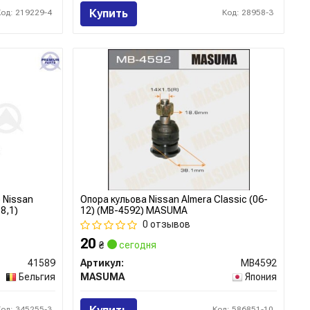
Купить
Код: 219229-4
Код: 28958-3
 Nissan
Опора кульова Nissan Almera Classic (06-
8,1)
12) (MB-4592) MASUMA
0 отзывов
20
₴
сегодня
41589
Артикул:
MB4592
Бельгия
MASUMA
Япония
Код: 345255-3
Код: 586851-10