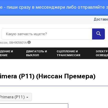
 - пиши сразу в мессенджери либо отправляйте з
Доставк
Какую запчасть ищете?
уксон, 06H905601A
ДЕНИЕ И
ДВИГАТЕЛЬ И
СЦЕПЛЕНИЕ И
ЭЛЕКТР
ЕНИЕ
ВЫХЛОП
ТРАНСМИССИЯ
ОСВЕЩ
mera (P11) (Ниссан Премера)
Primera (P11)