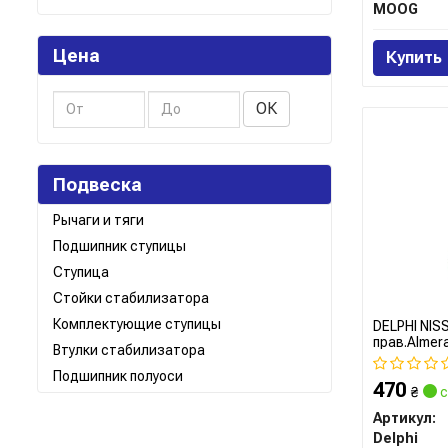
MOOG
Цена
Купить
ОК
Подвеска
Рычаги и тяги
Подшипник ступицы
Ступица
Стойки стабилизатора
Комплектующие ступицы
DELPHI NISS
прав.Almera
Втулки стабилизатора
Подшипник полуоси
470
₴
с
Артикул:
Delphi