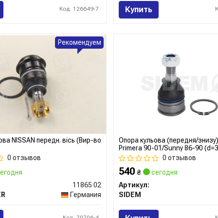
Купить
Код: 126649-7
Рекомендуем
ова NISSAN передн. вісь (Вир-во
Опора кульова (передня/знизу)
Primera 90-01/Sunny 86-90 (d=3
0 отзывов
0 отзывов
540
егодня
₴
сегодня
11865 02
Артикул:
ER
Германия
SIDEM
Код: 70706-4