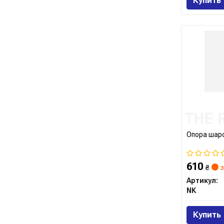
Купить
Опора шар
610
₴
з
Артикул:
NK
Купить