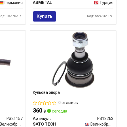
Германия
ASMETAL
Турция
Купить
Код: 153703-7
Код: 559742-19
Кульова опора
0 отзывов
360
₴
сегодня
PS21157
Артикул:
PS13263
Великобритания
SATO TECH
Великобритания