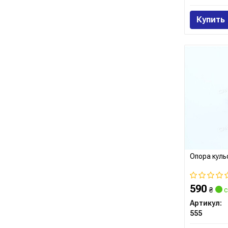
Купить
Опора куль
590
₴
с
Артикул:
555