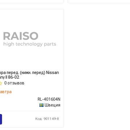
ра перед. (нижн. перед) Nissan
ny II 86-02
0 отзывов
автра
RL-401604N
Швеция
Код: 901149-8