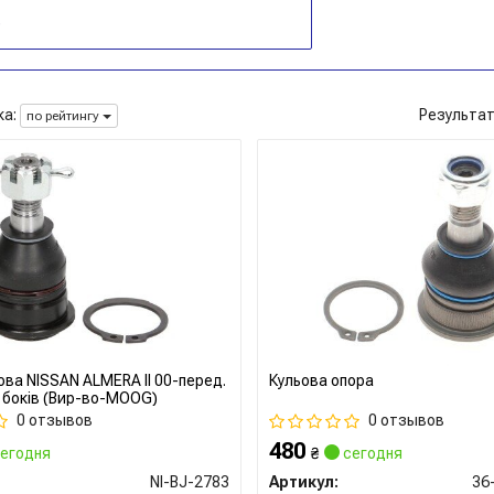
а:
Результа
по рейтингу
ова NISSAN ALMERA II 00-перед.
Кульова опора
х боків (Вир-во-MOOG)
0 отзывов
0 отзывов
480
егодня
₴
сегодня
NI-BJ-2783
Артикул:
36