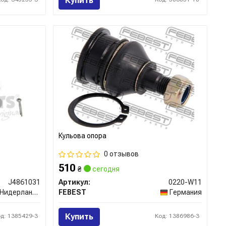
Купить
Кульова опора
0 отзывов
510
₴
сегодня
J4861031
Артикул:
0220-W11
Нидерланды
FEBEST
Германия
Купить
од: 1385429-3
Код: 1386986-3