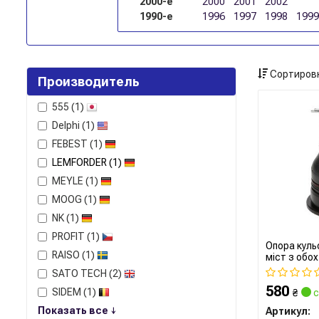
2000-е
2000
2001
2002
1990-е
1996
1997
1998
1999
Сортировк
Производитель
555
(1)
Delphi
(1)
FEBEST
(1)
LEMFORDER
(1)
MEYLE
(1)
MOOG
(1)
NK
(1)
PROFIT
(1)
Опора куль
RAISO
(1)
міст з обо
SATO TECH
(2)
580
SIDEM
(1)
₴
с
Показать все ↓
Артикул: