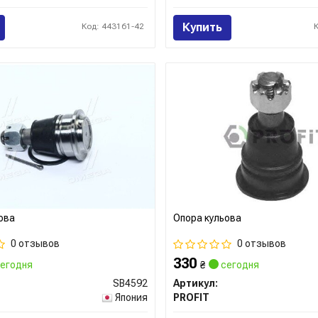
Купить
Код: 443161-42
ова
Опора кульова
0 отзывов
0 отзывов
330
егодня
₴
сегодня
SB4592
Артикул:
Япония
PROFIT