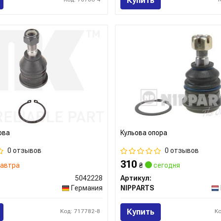
Купить
ова
Кульова опора
0 отзывов
0 отзывов
310
автра
₴
сегодня
5042228
Артикул:
Германия
NIPPARTS
Купить
Код: 717782-8
К