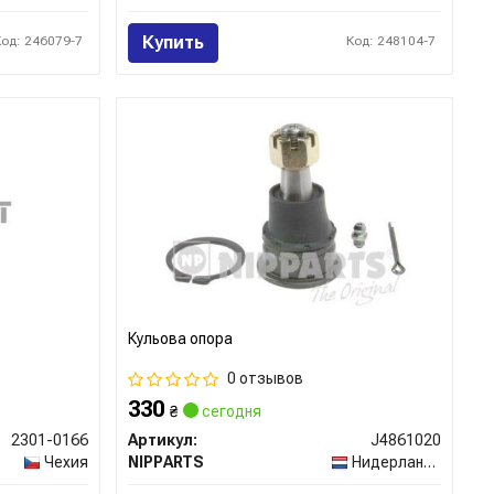
Купить
Код: 246079-7
Код: 248104-7
Кульова опора
0 отзывов
330
₴
сегодня
2301-0166
Артикул:
J4861020
Чехия
NIPPARTS
Нидерланды