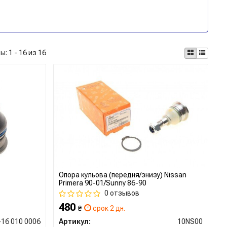
ты:
1 - 16 из 16
Опора кульова (передня/знизу) Nissan
Primera 90-01/Sunny 86-90
0 отзывов
480
₴
срок 2 дн.
-16 010 0006
Артикул:
10NS00