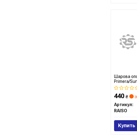
Шарова опо
Primera/Sun
440
₴
з
Артикул:
RAISO
Купить