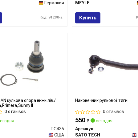
Германия
MEYLE
Купить
Код: 91290-2
AN кульова опора нижн.лів./
Наконечник рульової тяги
,Primera,Sunny II
0 отзывов
0 отзывов
550
егодня
₴
сегодня
TC435
Артикул:
США
SATO TECH