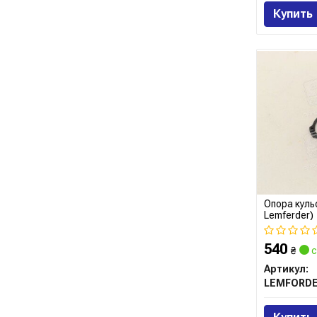
Купить
Опора куль
Lemferder)
540
₴
с
Артикул:
LEMFORD