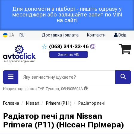
Для допомоги в підборі - пишіть одразу у
месенджери або залишайте запит по VIN
на сайті
UA
RU
Доставка і оплата
Контакти
Вхід
(068)
344-33-46
Запит по VIN
Яку запчастину шукаєте?
Наприклад: насос ГУР Туксон, 06H905601A
Головна
Nissan
Primera (P11)
Радіатор печі
Радіатор печі для Nissan
Primera (P11) (Ніссан Прімера)