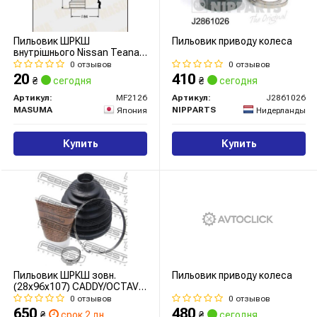
Пильовик ШРКШ
Пильовик приводу колеса
внутрішнього Nissan Teana
(-08) (MF-2126) MASUMA
0 отзывов
0 отзывов
20
410
₴
сегодня
₴
сегодня
Артикул:
MF2126
Артикул:
J2861026
MASUMA
NIPPARTS
Япония
Нидерланды
Купить
Купить
Пильовик ШРКШ зовн.
Пильовик приводу колеса
(28x96x107) CADDY/OCTAVIA
1.4-2.0 12-
0 отзывов
0 отзывов
650
480
₴
срок 2 дн.
₴
сегодня