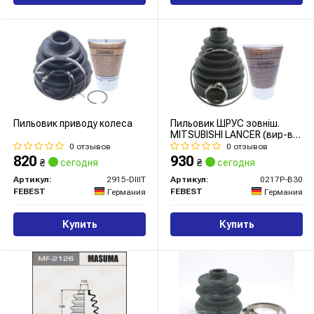
Пильовик приводу колеса
Пильовик ШРУС зовніш.
MITSUBISHI LANCER (вир-во
FEBEST)
0 отзывов
0 отзывов
820
930
₴
сегодня
₴
сегодня
Артикул:
2915-DIIIT
Артикул:
0217P-B30
FEBEST
FEBEST
Германия
Германия
Купить
Купить