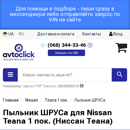
Для помощи в подборе - пиши сразу в
мессенджери либо отправляйте запрос по
VIN на сайте
UA
RU
Доставка и оплата
Контакты
Вход
(068)
344-33-46
Запрос по VIN
Какую запчасть ищете?
Например: насос ГУР Туксон, 06H905601A
Главная
Nissan
Teana 1 пок.
Пыльник ШРУСа
Пыльник ШРУСа для Nissan
Teana 1 пок. (Ниссан Теана)