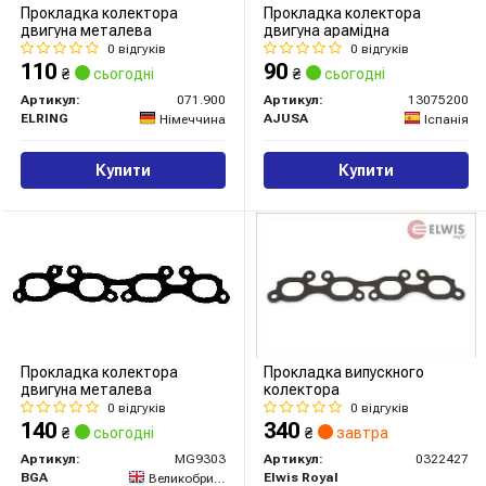
Прокладка колектора
Прокладка колектора
двигуна металева
двигуна арамідна
0 відгуків
0 відгуків
110
90
₴
сьогодні
₴
сьогодні
Артикул:
071.900
Артикул:
13075200
ELRING
AJUSA
Німеччина
Іспанія
Купити
Купити
Прокладка колектора
Прокладка випускного
двигуна металева
колектора
0 відгуків
0 відгуків
140
340
₴
сьогодні
₴
завтра
Артикул:
MG9303
Артикул:
0322427
BGA
Elwis Royal
Великобританія