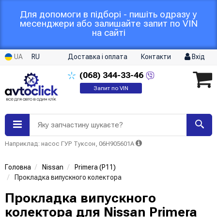
Для допомоги в підборі - пишіть одразу у
месенджери або залишайте запит по VIN
на сайті
UA
RU
Доставка і оплата
Контакти
Вхід
(068)
344-33-46
Запит по VIN
Яку запчастину шукаєте?
Наприклад: насос ГУР Туксон, 06H905601A
Головна
Nissan
Primera (P11)
Прокладка випускного колектора
Прокладка випускного
колектора для Nissan Primera