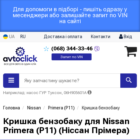
Для допомоги в підборі - пишіть одразу у
месенджери або залишайте запит по VIN
на сайті
UA
RU
Доставка і оплата
Контакти
Вхід
(068)
344-33-46
Запит по VIN
Яку запчастину шукаєте?
Наприклад: насос ГУР Туксон, 06H905601A
Головна
Nissan
Primera (P11)
Кришка бензобаку
Кришка бензобаку для Nissan
Primera (P11) (Ніссан Прімера)