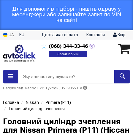
Для допомоги в підборі - пишіть одразу у
месенджери або залишайте запит по VIN
на сайті
UA
RU
Доставка і оплата
Контакти
Вхід
(068)
344-33-46
Запит по VIN
Яку запчастину шукаєте?
Наприклад: насос ГУР Туксон, 06H905601A
Головна
Nissan
Primera (P11)
Головний циліндр зчеплення
Головний циліндр зчеплення
для Nissan Primera (P11) (Ніссан