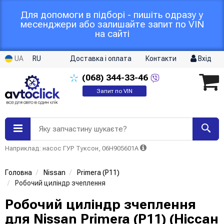
Для допомоги в підборі - пишіть одразу у
месенджери або залишайте запит по VIN
на сайті
UA
RU
Доставка і оплата
Контакти
Вхід
(068)
344-33-46
Запит по VIN
Яку запчастину шукаєте?
Наприклад: насос ГУР Туксон, 06H905601A
Головна
Nissan
Primera (P11)
Робочий циліндр зчеплення
Робочий циліндр зчеплення
для Nissan Primera (P11) (Ніссан