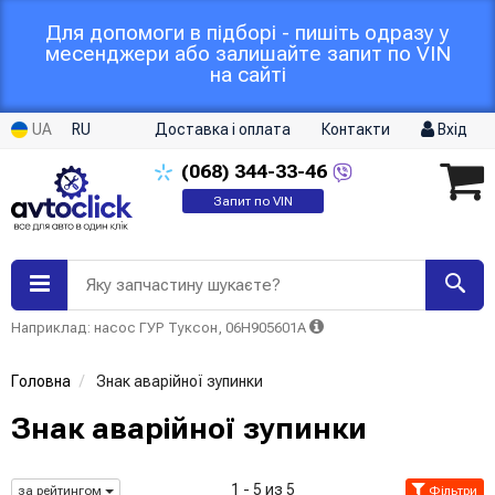
Для допомоги в підборі - пишіть одразу у
месенджери або залишайте запит по VIN
на сайті
UA
RU
Доставка і оплата
Контакти
Вхід
(068)
344-33-46
Запит по VIN
Яку запчастину шукаєте?
Наприклад: насос ГУР Туксон, 06H905601A
Головна
Знак аварійної зупинки
Знак аварійної зупинки
1 - 5 из 5
за рейтингом
Фільтри