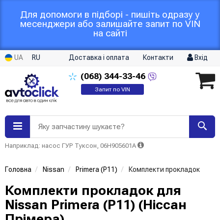
Для допомоги в підборі - пишіть одразу у
месенджери або залишайте запит по VIN
на сайті
UA
RU
Доставка і оплата
Контакти
Вхід
(068)
344-33-46
Запит по VIN
Яку запчастину шукаєте?
Наприклад: насос ГУР Туксон, 06H905601A
Головна
Nissan
Primera (P11)
Комплекти прокладок
Комплекти прокладок для
Nissan Primera (P11) (Ніссан
Прімера)