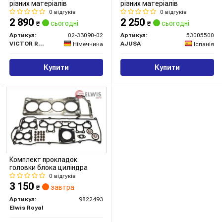
різних матеріалів
різних матеріалів
0 відгуків
0 відгуків
2 890
2 250
₴
сьогодні
₴
сьогодні
Артикул:
02-33090-02
Артикул:
53005500
VICTOR REINZ
AJUSA
Німеччина
Іспанія
Купити
Купити
Комплект прокладок
головки блока циліндра
0 відгуків
3 150
₴
завтра
Артикул:
9822493
Elwis Royal