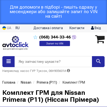
Для допомоги в підборі - пишіть одразу у
месенджери або залишайте запит по VIN
на сайті
UA
RU
Доставка і оплата
Контакти
Вхід
(068)
344-33-46
Запит по VIN
Яку запчастину шукаєте?
Наприклад: насос ГУР Туксон, 06H905601A
Головна
Nissan
Primera (P11)
Комплект ГРМ
Комплект ГРМ для Nissan
Primera (P11) (Ніссан Прімера)