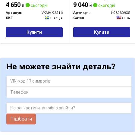
механізму
4 650
9 040
₴
сьогодні
₴
сьогодні
Артикул:
VKMA 92516
Артикул:
K035309XS
SKF
Gates
Швеція
США
Купити
Купити
Не можете знайти деталь?
Підібрати