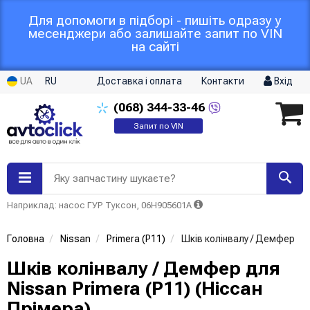
Для допомоги в підборі - пишіть одразу у
месенджери або залишайте запит по VIN
на сайті
UA
RU
Доставка і оплата
Контакти
Вхід
(068)
344-33-46
Запит по VIN
Яку запчастину шукаєте?
Наприклад: насос ГУР Туксон, 06H905601A
Головна
Nissan
Primera (P11)
Шків колінвалу / Демфер
Шків колінвалу / Демфер для
Nissan Primera (P11) (Ніссан
Прімера)