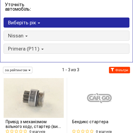
Уточніть
автомобіль:
Виберіть рік
Nissan
Primera (P11)
1 - 3 из 3
за рейтингом
Фільтри
Привід з механізмом
Бендикс стартера
вільного ходу, стартер (вир-
во ZEN)
0 відгуків
0 відгуків