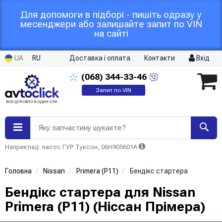
Для допомоги в підборі - пишіть одразу у
месенджери або залишайте запит по VIN
на сайті
UA
RU
Доставка і оплата
Контакти
Вхід
(068)
344-33-46
Запит по VIN
Яку запчастину шукаєте?
Наприклад: насос ГУР Туксон, 06H905601A
Головна
Nissan
Primera (P11)
Бендікс стартера
Бендікс стартера для Nissan
Primera (P11) (Ніссан Прімера)