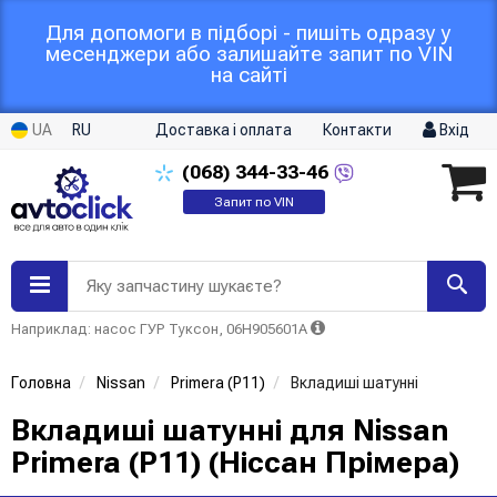
Для допомоги в підборі - пишіть одразу у
месенджери або залишайте запит по VIN
на сайті
UA
RU
Доставка і оплата
Контакти
Вхід
(068)
344-33-46
Запит по VIN
Яку запчастину шукаєте?
Наприклад: насос ГУР Туксон, 06H905601A
Головна
Nissan
Primera (P11)
Вкладиші шатунні
Вкладиші шатунні для Nissan
Primera (P11) (Ніссан Прімера)