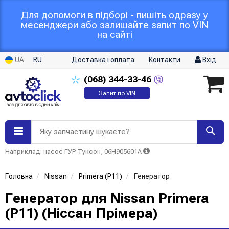
Для допомоги в підборі - пишіть одразу у
месенджери або залишайте запит по VIN
на сайті
UA
RU
Доставка і оплата
Контакти
Вхід
(068)
344-33-46
Запит по VIN
Яку запчастину шукаєте?
Наприклад: насос ГУР Туксон, 06H905601A
Головна
Nissan
Primera (P11)
Генератор
Генератор для Nissan Primera
(P11) (Ніссан Прімера)