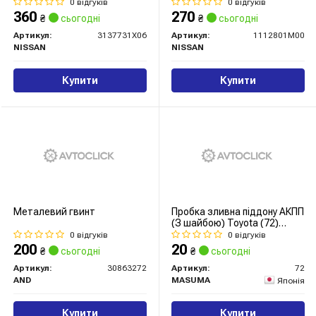
0 відгуків
0 відгуків
360
270
₴
сьогодні
₴
сьогодні
Артикул:
3137731X06
Артикул:
1112801M00
NISSAN
NISSAN
Купити
Купити
Металевий гвинт
Пробка зливна піддону АКПП
(З шайбою) Toyota (72)
MASUMA
0 відгуків
0 відгуків
200
20
₴
сьогодні
₴
сьогодні
Артикул:
30863272
Артикул:
72
AND
MASUMA
Японія
Купити
Купити