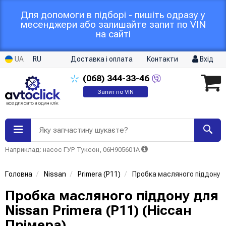
Для допомоги в підборі - пишіть одразу у
месенджери або залишайте запит по VIN
на сайті
UA
RU
Доставка і оплата
Контакти
Вхід
(068)
344-33-46
Запит по VIN
Яку запчастину шукаєте?
Наприклад: насос ГУР Туксон, 06H905601A
Головна
Nissan
Primera (P11)
Пробка масляного піддону
Пробка масляного піддону для
Nissan Primera (P11) (Ніссан
Прімера)