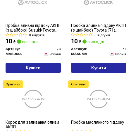
Пробка зливна піддону АКПП
Пробка зливна піддону АКПП
(з шайбою) Suzuki/Toyota
(з шайбою) Toyota (71)
(73) MASUMA
MASUMA
0 відгуків
0 відгуків
10
10
₴
сьогодні
₴
сьогодні
Артикул:
73
Артикул:
71
MASUMA
MASUMA
Японія
Японія
Купити
Купити
Оригінал
Оригінал
Корок для заливання оливи
Пробка маслянного піддону
АКПП