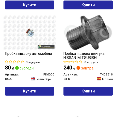
Купити
Купити
Пробка піддону автомобіля
Пробка піддона двигуна
NISSAN-MITSUBISHI
0 відгуків
0 відгуків
80
240
₴
сьогодні
₴
завтра
Артикул:
PK6300
Артикул:
T402318
BGA
STC
Великобританія
Іспанія
Купити
Купити