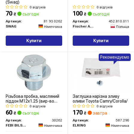
(Swag)
0 відгуків
0 відгуків
70
100
₴
сьогодні
₴
сьогодні
Артикул:
81 93 0262
Артикул:
452.810.011
SWAG
Fischer Automotive One (FA1)
Німеччина
Польща
Купити
Купити
Рекомендуємо
Різьбова пробка, масляний
Заглушка нарізна зливу
піддон M12x1.25 (вир-во
оливи Toyota Camry/Corolla/
FEBI)
0 відгуків
0 відгуків
60
170
₴
сьогодні
₴
завтра
Артикул:
30262
Артикул:
587.290
FEBI BILSTEIN
ELRING
Німеччина
Німеччина