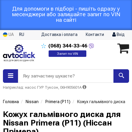
Для допомоги в підборі - пишіть одразу у
месенджери або залишайте запит по VIN
на сайті
UA
RU
Доставка і оплата
Контакти
Вхід
(068)
344-33-46
Запит по VIN
Яку запчастину шукаєте?
Наприклад: насос ГУР Туксон, 06H905601A
Головна
Nissan
Primera (P11)
Кожух гальмівного диска
Кожух гальмівного диска для
Nissan Primera (P11) (Ніссан
Прімера)