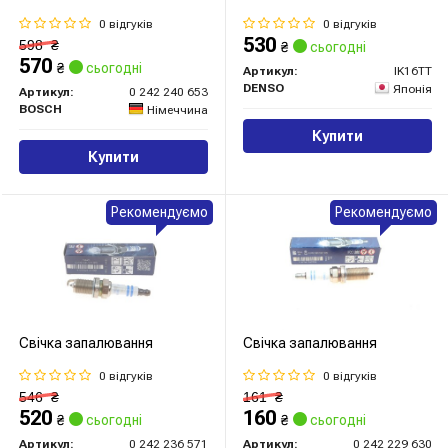
0 відгуків
0 відгуків
530
598
₴
₴
сьогодні
570
₴
сьогодні
Артикул:
IK16TT
DENSO
Японія
Артикул:
0 242 240 653
BOSCH
Німеччина
Купити
Купити
Рекомендуємо
Рекомендуємо
Свічка запалювання
Свічка запалювання
0 відгуків
0 відгуків
546
₴
161
₴
520
160
₴
сьогодні
₴
сьогодні
Артикул:
0 242 236 571
Артикул:
0 242 229 630