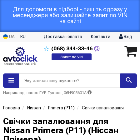
Для допомоги в підборі - пишіть одразу у
месенджери або залишайте запит по VIN
на сайті
UA
RU
Доставка і оплата
Контакти
Вхід
(068)
344-33-46
Запит по VIN
Яку запчастину шукаєте?
Наприклад: насос ГУР Туксон, 06H905601A
Головна
Nissan
Primera (P11)
Свічки запалювання
Свічки запалювання для
Nissan Primera (P11) (Ніссан
Прімера)