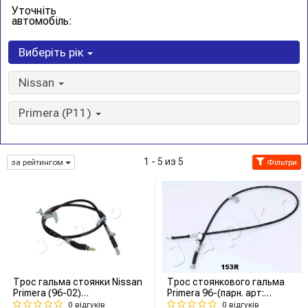
Уточніть
автомобіль:
Виберіть рік
Nissan
Primera (P11)
1 - 5 из 5
за рейтингом
Фільтри
Трос гальма стоянки Nissan
Трос стоянкового гальма
Primera (96-02)
Primera 96-(парн. арт:
1620/1343мм (131105)
131153L), П.
0 відгуків
0 відгуків