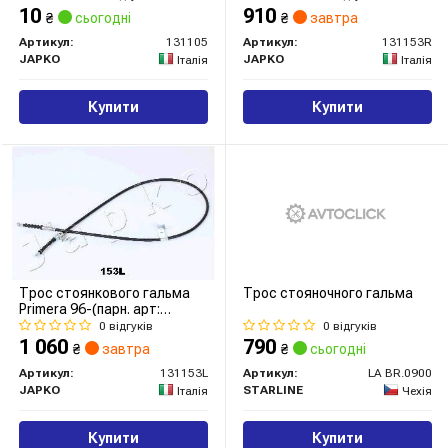
JAPKO
10
910
₴
сьогодні
₴
завтра
Артикул:
131105
Артикул:
131153R
JAPKO
JAPKO
Італія
Італія
Купити
Купити
Трос стоянкового гальма
Трос стояночного гальма
Primera 96-(парн. арт:
131153R), Л.
0 відгуків
0 відгуків
1 060
790
₴
завтра
₴
сьогодні
Артикул:
131153L
Артикул:
LA BR.0900
JAPKO
STARLINE
Італія
Чехія
Купити
Купити