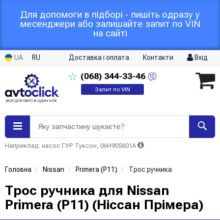
Для допомоги в підборі - пишіть одразу у
месенджери або залишайте запит по VIN
на сайті
UA
RU
Доставка і оплата
Контакти
Вхід
(068)
344-33-46
Запит по VIN
Яку запчастину шукаєте?
Наприклад: насос ГУР Туксон, 06H905601A
Головна
Nissan
Primera (P11)
Трос ручника
Трос ручника для Nissan
Primera (P11) (Ніссан Прімера)