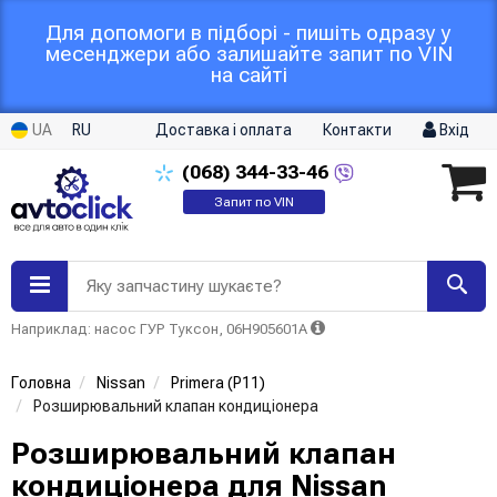
Для допомоги в підборі - пишіть одразу у
месенджери або залишайте запит по VIN
на сайті
UA
RU
Доставка і оплата
Контакти
Вхід
(068)
344-33-46
Запит по VIN
Яку запчастину шукаєте?
Наприклад: насос ГУР Туксон, 06H905601A
Головна
Nissan
Primera (P11)
Розширювальний клапан кондиціонера
Розширювальний клапан
кондиціонера для Nissan